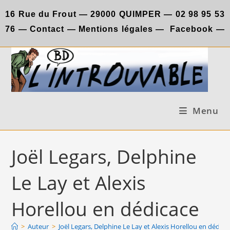
Skip
16 Rue du Frout —
29000 QUIMPER —
02 98 95 53
to
76
—
Contact
—
Mentions légales
—
Facebook
—
content
Menu
Joël Legars, Delphine
Le Lay et Alexis
Horellou en dédicace
>
Auteur
>
Joël Legars, Delphine Le Lay et Alexis Horellou en dédica