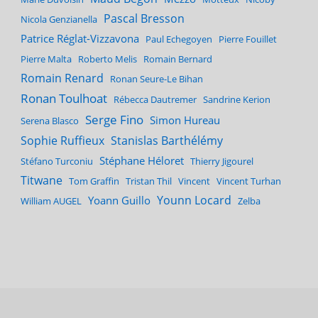
Pascal Bresson
Nicola Genzianella
Patrice Réglat-Vizzavona
Paul Echegoyen
Pierre Fouillet
Pierre Malta
Roberto Melis
Romain Bernard
Romain Renard
Ronan Seure-Le Bihan
Ronan Toulhoat
Rébecca Dautremer
Sandrine Kerion
Serge Fino
Simon Hureau
Serena Blasco
Sophie Ruffieux
Stanislas Barthélémy
Stéphane Héloret
Stéfano Turconiu
Thierry Jigourel
Titwane
Tom Graffin
Tristan Thil
Vincent
Vincent Turhan
Younn Locard
Yoann Guillo
William AUGEL
Zelba