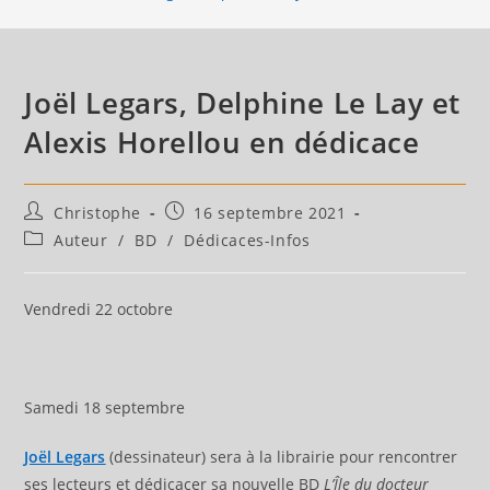
Joël Legars, Delphine Le Lay et
Alexis Horellou en dédicace
Auteur/autrice
Publication
Christophe
16 septembre 2021
de
publiée :
Post
Auteur
/
BD
/
Dédicaces-Infos
la
category:
publication :
Vendredi 22 octobre
Samedi 18 septembre
Joël Legars
(dessinateur) sera à la librairie pour rencontrer
ses lecteurs et dédicacer sa nouvelle BD
L’Île du docteur