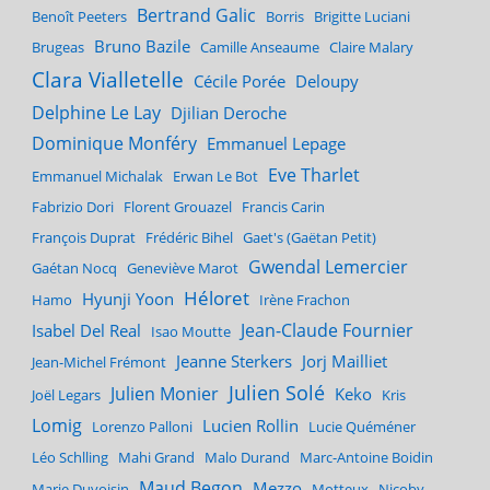
Bertrand Galic
Benoît Peeters
Borris
Brigitte Luciani
Bruno Bazile
Brugeas
Camille Anseaume
Claire Malary
Clara Vialletelle
Cécile Porée
Deloupy
Delphine Le Lay
Djilian Deroche
Dominique Monféry
Emmanuel Lepage
Eve Tharlet
Emmanuel Michalak
Erwan Le Bot
Fabrizio Dori
Florent Grouazel
Francis Carin
François Duprat
Frédéric Bihel
Gaet's (Gaëtan Petit)
Gwendal Lemercier
Gaétan Nocq
Geneviève Marot
Héloret
Hyunji Yoon
Hamo
Irène Frachon
Jean-Claude Fournier
Isabel Del Real
Isao Moutte
Jeanne Sterkers
Jorj Mailliet
Jean-Michel Frémont
Julien Solé
Julien Monier
Keko
Joël Legars
Kris
Lomig
Lucien Rollin
Lorenzo Palloni
Lucie Quéméner
Léo Schlling
Mahi Grand
Malo Durand
Marc-Antoine Boidin
Maud Begon
Mezzo
Marie Duvoisin
Motteux
Nicoby