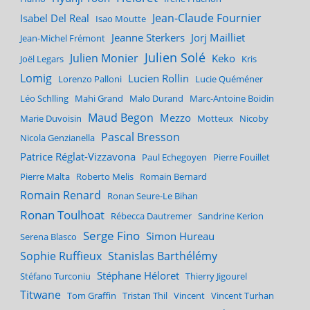
Jean-Claude Fournier
Isabel Del Real
Isao Moutte
Jeanne Sterkers
Jorj Mailliet
Jean-Michel Frémont
Julien Solé
Julien Monier
Keko
Joël Legars
Kris
Lomig
Lucien Rollin
Lorenzo Palloni
Lucie Quéméner
Léo Schlling
Mahi Grand
Malo Durand
Marc-Antoine Boidin
Maud Begon
Mezzo
Marie Duvoisin
Motteux
Nicoby
Pascal Bresson
Nicola Genzianella
Patrice Réglat-Vizzavona
Paul Echegoyen
Pierre Fouillet
Pierre Malta
Roberto Melis
Romain Bernard
Romain Renard
Ronan Seure-Le Bihan
Ronan Toulhoat
Rébecca Dautremer
Sandrine Kerion
Serge Fino
Simon Hureau
Serena Blasco
Sophie Ruffieux
Stanislas Barthélémy
Stéphane Héloret
Stéfano Turconiu
Thierry Jigourel
Titwane
Tom Graffin
Tristan Thil
Vincent
Vincent Turhan