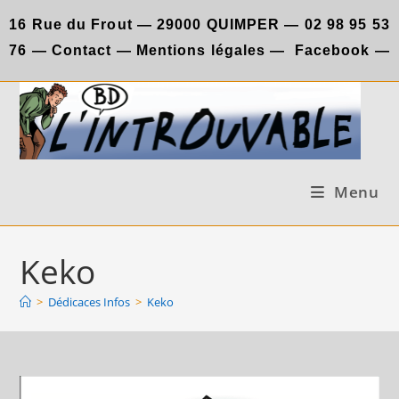
Skip
16 Rue du Frout —
29000 QUIMPER —
02 98 95 53
to
76
—
Contact
—
Mentions légales
—
Facebook
—
content
Menu
Keko
>
Dédicaces Infos
>
Keko