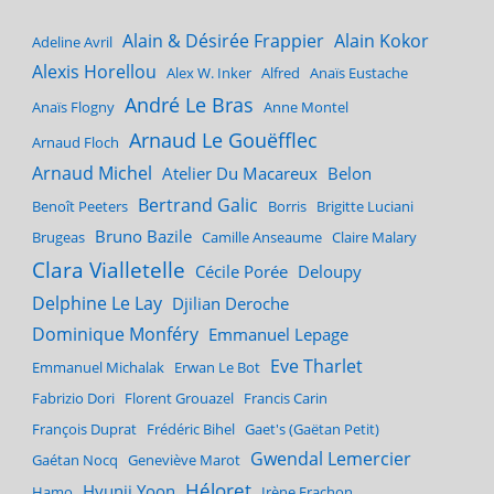
Alain & Désirée Frappier
Alain Kokor
Adeline Avril
Alexis Horellou
Alex W. Inker
Alfred
Anaïs Eustache
André Le Bras
Anaïs Flogny
Anne Montel
Arnaud Le Gouëfflec
Arnaud Floch
Arnaud Michel
Atelier Du Macareux
Belon
Bertrand Galic
Benoît Peeters
Borris
Brigitte Luciani
Bruno Bazile
Brugeas
Camille Anseaume
Claire Malary
Clara Vialletelle
Cécile Porée
Deloupy
Delphine Le Lay
Djilian Deroche
Dominique Monféry
Emmanuel Lepage
Eve Tharlet
Emmanuel Michalak
Erwan Le Bot
Fabrizio Dori
Florent Grouazel
Francis Carin
François Duprat
Frédéric Bihel
Gaet's (Gaëtan Petit)
Gwendal Lemercier
Gaétan Nocq
Geneviève Marot
Héloret
Hyunji Yoon
Hamo
Irène Frachon