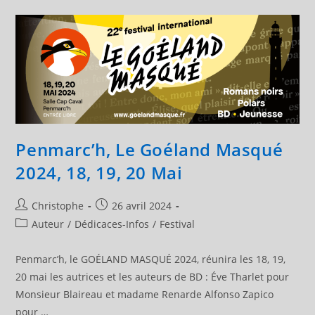
Goéland
Masqué
2025
Penmarc’h, Le Goéland Masqué
2024, 18, 19, 20 Mai
Auteur/autrice
Publication
Christophe
26 avril 2024
de
publiée :
Post
Auteur
/
Dédicaces-Infos
/
Festival
la
category:
publication :
Penmarc’h, le GOÉLAND MASQUÉ 2024, réunira les 18, 19,
20 mai les autrices et les auteurs de BD : Éve Tharlet pour
Monsieur Blaireau et madame Renarde Alfonso Zapico
pour …