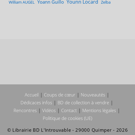
Younn Locard
Yoann Guillo
William AUGEL
Zelba
Accueil
Coups de cœur
Nouveautés
Dédicaces infos
BD de collection à vendre
Rencontres
Vidéos
Contact
Mentions légales
Politique de cookies (UE)
© Librairie BD L'Introuvable - 29000 Quimper - 2026