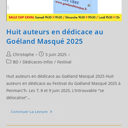
Huit auteurs en dédicace au
Goéland Masqué 2025
Auteur/autrice
Publication
Christophe
5 juin 2025
de
publiée :
Post
BD
/
Dédicaces-Infos
/
Festival
la
category:
publication :
Huit auteurs en dédicace au Goéland Masqué 2025 Huit
auteurs en dédicace au Festival du Goéland Masqué 2025 à
Penmarc'h. Les 7, 8 et 9 juin 2025, L'Introuvable "se
délocalise"…
Huit
Continuer La Lecture
Auteurs
En
Dédicace
Au