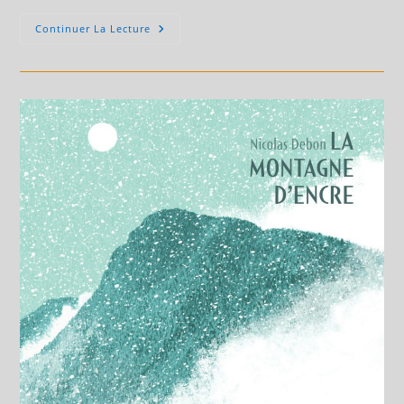
Job
Continuer La Lecture
Et
Laurent
Zimmy
En
Dédicace
Le
10
Juillet
2026