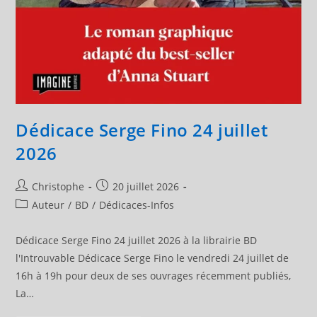
Dédicace Serge Fino 24 juillet
2026
Auteur/autrice
Publication
Christophe
20 juillet 2026
de
publiée :
Post
Auteur
/
BD
/
Dédicaces-Infos
la
category:
publication :
Dédicace Serge Fino 24 juillet 2026 à la librairie BD
l'Introuvable Dédicace Serge Fino le vendredi 24 juillet de
16h à 19h pour deux de ses ouvrages récemment publiés,
La…