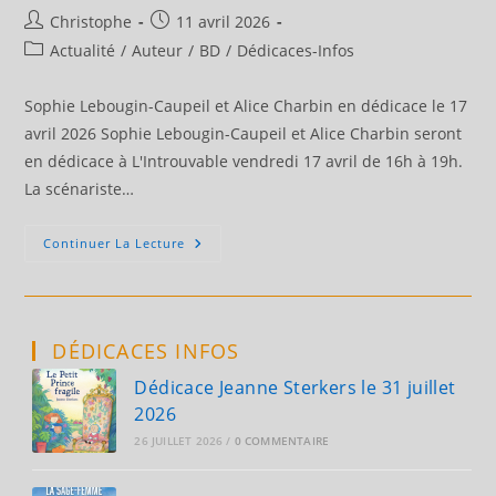
Auteur/autrice
Publication
Christophe
11 avril 2026
de
publiée :
Post
Actualité
/
Auteur
/
BD
/
Dédicaces-Infos
la
category:
publication :
Sophie Lebougin-Caupeil et Alice Charbin en dédicace le 17
avril 2026 Sophie Lebougin-Caupeil et Alice Charbin seront
en dédicace à L'Introuvable vendredi 17 avril de 16h à 19h.
La scénariste…
Sophie
Continuer La Lecture
Lebougin-
Caupeil
Et
Alice
Charbin
En
DÉDICACES INFOS
Dédicace
Le
17
Dédicace Jeanne Sterkers le 31 juillet
Avril
2026
2026
26 JUILLET 2026
/
0 COMMENTAIRE