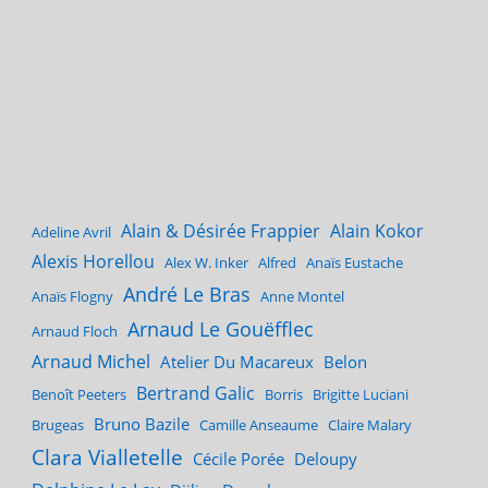
Alain & Désirée Frappier
Alain Kokor
Adeline Avril
Alexis Horellou
Alex W. Inker
Alfred
Anaïs Eustache
André Le Bras
Anaïs Flogny
Anne Montel
Arnaud Le Gouëfflec
Arnaud Floch
Arnaud Michel
Atelier Du Macareux
Belon
Bertrand Galic
Benoît Peeters
Borris
Brigitte Luciani
Bruno Bazile
Brugeas
Camille Anseaume
Claire Malary
Clara Vialletelle
Cécile Porée
Deloupy