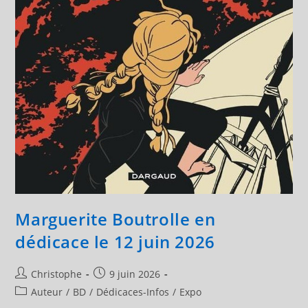
Marguerite Boutrolle en
dédicace le 12 juin 2026
Auteur/autrice
Publication
Christophe
9 juin 2026
de
publiée :
Post
Auteur
/
BD
/
Dédicaces-Infos
/
Expo
la
category: