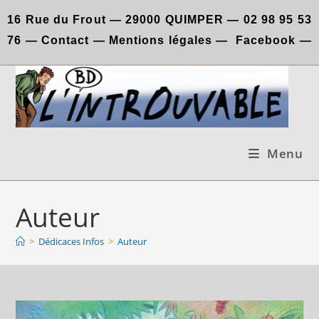
Skip
16 Rue du Frout —
29000 QUIMPER —
02 98 95 53
to
76
—
Contact
—
Mentions légales
—
Facebook
—
content
Menu
Auteur
>
Dédicaces Infos
>
Auteur