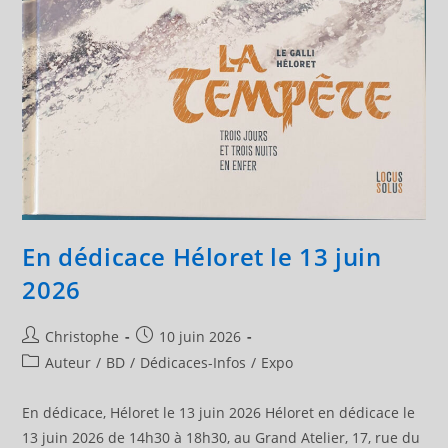
En dédicace Héloret le 13 juin
2026
Auteur/autrice
Publication
Christophe
10 juin 2026
de
publiée :
Post
Auteur
/
BD
/
Dédicaces-Infos
/
Expo
la
category:
publication :
En dédicace, Héloret le 13 juin 2026 Héloret en dédicace le
13 juin 2026 de 14h30 à 18h30, au Grand Atelier, 17, rue du