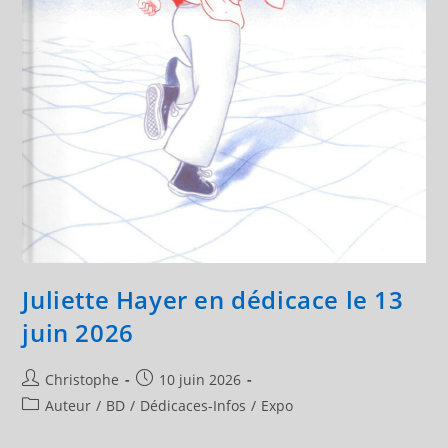
Juliette Hayer en dédicace le 13
juin 2026
Auteur/autrice
Publication
Christophe
10 juin 2026
de
publiée :
Post
Auteur
/
BD
/
Dédicaces-Infos
/
Expo
la
category:
publication :