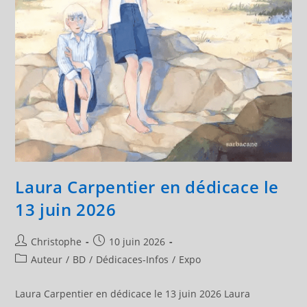
Laura Carpentier en dédicace le
13 juin 2026
Auteur/autrice
Publication
Christophe
10 juin 2026
de
publiée :
Post
Auteur
/
BD
/
Dédicaces-Infos
/
Expo
la
category:
publication :
Laura Carpentier en dédicace le 13 juin 2026 Laura