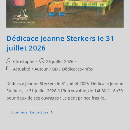
Dédicace Jeanne Sterkers le 31
juillet 2026
Auteur/autrice
Publication
Christophe
26 juillet 2026
de
publiée :
Post
Actualité
/
Auteur
/
BD
/
Dédicaces-Infos
la
category:
publication :
Dédicace Jeanne Sterkers le 31 juillet 2026 Dédicace Jeanne
Sterkers, le 31 juillet 2026 à L'Introuvable, de 14h30 à 18h30
pour deux de ses ouvrages : Le petit prince fragile…
Dédicace
Continuer La Lecture
Jeanne
Sterkers
Le
31