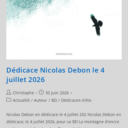
Dédicace Nicolas Debon le 4
juillet 2026
Auteur/autrice
Publication
Christophe
30 juin 2026
de
publiée :
Post
Actualité
/
Auteur
/
BD
/
Dédicaces-Infos
la
category:
publication :
Nicolas Debon en dédicace le 4 juillet 202 Nicolas Debon en
dédicace, le 4 juillet 2026, pour sa BD La montagne d'encre