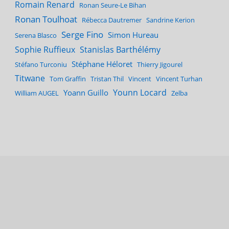
Romain Renard
Ronan Seure-Le Bihan
Ronan Toulhoat
Rébecca Dautremer
Sandrine Kerion
Serge Fino
Simon Hureau
Serena Blasco
Sophie Ruffieux
Stanislas Barthélémy
Stéphane Héloret
Stéfano Turconiu
Thierry Jigourel
Titwane
Tom Graffin
Tristan Thil
Vincent
Vincent Turhan
Younn Locard
Yoann Guillo
William AUGEL
Zelba