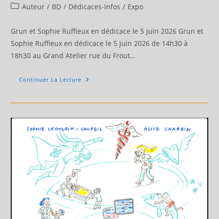
de
publiée :
Post
Auteur
/
BD
/
Dédicaces-Infos
/
Expo
la
category:
publication :
Grun et Sophie Ruffieux en dédicace le 5 juin 2026 Grun et
Sophie Ruffieux en dédicace le 5 juin 2026 de 14h30 à
18h30 au Grand Atelier rue du Frout…
Grun
Continuer La Lecture
Et
Sophie
Ruffieux
En
Dédicace
Le
5
Juin
2026