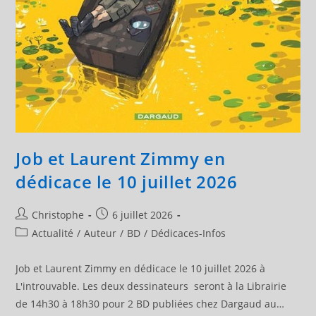
Job et Laurent Zimmy en
dédicace le 10 juillet 2026
Auteur/autrice
Publication
Christophe
6 juillet 2026
de
publiée :
Post
Actualité
/
Auteur
/
BD
/
Dédicaces-Infos
la
category:
publication :
Job et Laurent Zimmy en dédicace le 10 juillet 2026 à
L'introuvable. Les deux dessinateurs seront à la Librairie
de 14h30 à 18h30 pour 2 BD publiées chez Dargaud au…