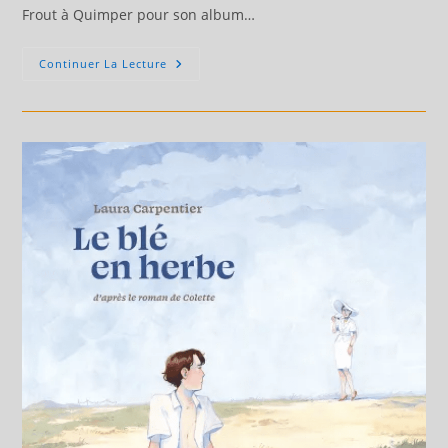
Frout à Quimper pour son album…
En
Continuer La Lecture
Dédicace
Héloret
Le
13
Juin
2026