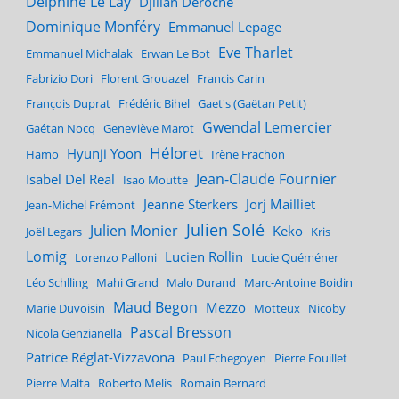
Delphine Le Lay
Djilian Deroche
Dominique Monféry
Emmanuel Lepage
Eve Tharlet
Emmanuel Michalak
Erwan Le Bot
Fabrizio Dori
Florent Grouazel
Francis Carin
François Duprat
Frédéric Bihel
Gaet's (Gaëtan Petit)
Gwendal Lemercier
Gaétan Nocq
Geneviève Marot
Héloret
Hyunji Yoon
Hamo
Irène Frachon
Jean-Claude Fournier
Isabel Del Real
Isao Moutte
Jeanne Sterkers
Jorj Mailliet
Jean-Michel Frémont
Julien Solé
Julien Monier
Keko
Joël Legars
Kris
Lomig
Lucien Rollin
Lorenzo Palloni
Lucie Quéméner
Léo Schlling
Mahi Grand
Malo Durand
Marc-Antoine Boidin
Maud Begon
Mezzo
Marie Duvoisin
Motteux
Nicoby
Pascal Bresson
Nicola Genzianella
Patrice Réglat-Vizzavona
Paul Echegoyen
Pierre Fouillet
Pierre Malta
Roberto Melis
Romain Bernard