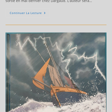
sortie en mai dernier chez Dargaud. L'auteur sera…
Dédicace
Continuer La Lecture
Nicolas
Debon
Le
4
Juillet
2026