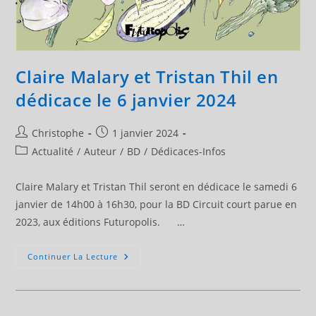
Claire Malary et Tristan Thil en
dédicace le 6 janvier 2024
Auteur/autrice
Publication
Christophe
1 janvier 2024
de
publiée :
Post
Actualité
/
Auteur
/
BD
/
Dédicaces-Infos
la
category:
publication :
Claire Malary et Tristan Thil seront en dédicace le samedi 6
janvier de 14h00 à 16h30, pour la BD Circuit court parue en
2023, aux éditions Futuropolis. …
Claire
Continuer La Lecture
Malary
Et
Tristan
Thil
En
Dédicace