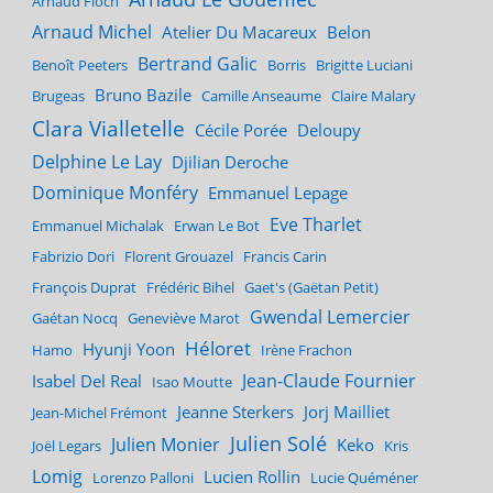
Arnaud Floch
Arnaud Michel
Atelier Du Macareux
Belon
Bertrand Galic
Benoît Peeters
Borris
Brigitte Luciani
Bruno Bazile
Brugeas
Camille Anseaume
Claire Malary
Clara Vialletelle
Cécile Porée
Deloupy
Delphine Le Lay
Djilian Deroche
Dominique Monféry
Emmanuel Lepage
Eve Tharlet
Emmanuel Michalak
Erwan Le Bot
Fabrizio Dori
Florent Grouazel
Francis Carin
François Duprat
Frédéric Bihel
Gaet's (Gaëtan Petit)
Gwendal Lemercier
Gaétan Nocq
Geneviève Marot
Héloret
Hyunji Yoon
Hamo
Irène Frachon
Jean-Claude Fournier
Isabel Del Real
Isao Moutte
Jeanne Sterkers
Jorj Mailliet
Jean-Michel Frémont
Julien Solé
Julien Monier
Keko
Joël Legars
Kris
Lomig
Lucien Rollin
Lorenzo Palloni
Lucie Quéméner