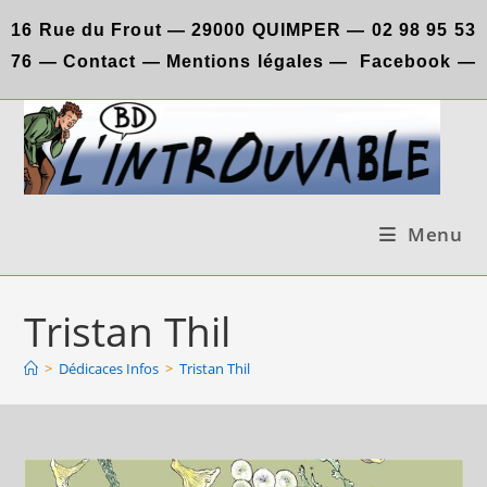
Skip
16 Rue du Frout —
29000 QUIMPER —
02 98 95 53
to
76
—
Contact
—
Mentions légales
—
Facebook
—
content
Menu
Tristan Thil
>
Dédicaces Infos
>
Tristan Thil