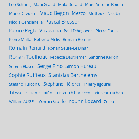
Léo Schlling
Mahi Grand
Malo Durand
Marc-Antoine Boidin
Maud Begon
Mezzo
Marie Duvoisin
Motteux
Nicoby
Pascal Bresson
Nicola Genzianella
Patrice Réglat-Vizzavona
Paul Echegoyen
Pierre Fouillet
Pierre Malta
Roberto Melis
Romain Bernard
Romain Renard
Ronan Seure-Le Bihan
Ronan Toulhoat
Rébecca Dautremer
Sandrine Kerion
Serge Fino
Simon Hureau
Serena Blasco
Sophie Ruffieux
Stanislas Barthélémy
Stéphane Héloret
Stéfano Turconiu
Thierry Jigourel
Titwane
Tom Graffin
Tristan Thil
Vincent
Vincent Turhan
Younn Locard
Yoann Guillo
William AUGEL
Zelba