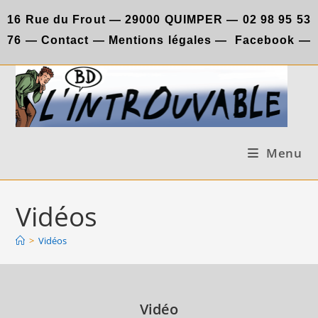
Skip
16 Rue du Frout —
29000 QUIMPER —
02 98 95 53
to
76
—
Contact
—
Mentions légales
—
Facebook
—
content
Menu
Vidéos
>
Vidéos
Vidéo