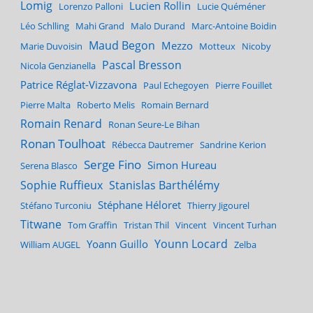
Lomig
Lucien Rollin
Lorenzo Palloni
Lucie Quéméner
Léo Schlling
Mahi Grand
Malo Durand
Marc-Antoine Boidin
Maud Begon
Mezzo
Marie Duvoisin
Motteux
Nicoby
Pascal Bresson
Nicola Genzianella
Patrice Réglat-Vizzavona
Paul Echegoyen
Pierre Fouillet
Pierre Malta
Roberto Melis
Romain Bernard
Romain Renard
Ronan Seure-Le Bihan
Ronan Toulhoat
Rébecca Dautremer
Sandrine Kerion
Serge Fino
Simon Hureau
Serena Blasco
Sophie Ruffieux
Stanislas Barthélémy
Stéphane Héloret
Stéfano Turconiu
Thierry Jigourel
Titwane
Tom Graffin
Tristan Thil
Vincent
Vincent Turhan
Younn Locard
Yoann Guillo
William AUGEL
Zelba