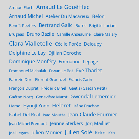
Arnaud Le Gouëfflec
Arnaud Floch
Arnaud Michel
Atelier Du Macareux
Belon
Bertrand Galic
Benoît Peeters
Borris
Brigitte Luciani
Bruno Bazile
Brugeas
Camille Anseaume
Claire Malary
Clara Vialletelle
Cécile Porée
Deloupy
Delphine Le Lay
Djilian Deroche
Dominique Monféry
Emmanuel Lepage
Eve Tharlet
Emmanuel Michalak
Erwan Le Bot
Fabrizio Dori
Florent Grouazel
Francis Carin
François Duprat
Frédéric Bihel
Gaet's (Gaëtan Petit)
Gwendal Lemercier
Gaétan Nocq
Geneviève Marot
Héloret
Hyunji Yoon
Hamo
Irène Frachon
Jean-Claude Fournier
Isabel Del Real
Isao Moutte
Jeanne Sterkers
Jorj Mailliet
Jean-Michel Frémont
Julien Solé
Julien Monier
Keko
Joël Legars
Kris