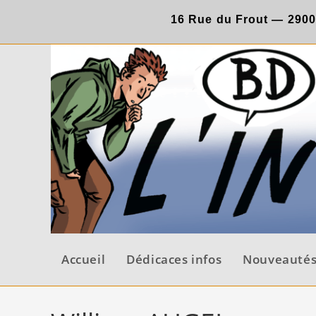
Skip
16 Rue du Frout —
290
to
content
Accueil
Dédicaces infos
Nouveauté