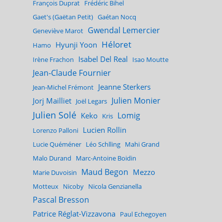
François Duprat
Frédéric Bihel
Gaet's (Gaëtan Petit)
Gaétan Nocq
Gwendal Lemercier
Geneviève Marot
Héloret
Hyunji Yoon
Hamo
Isabel Del Real
Irène Frachon
Isao Moutte
Jean-Claude Fournier
Jeanne Sterkers
Jean-Michel Frémont
Julien Monier
Jorj Mailliet
Joël Legars
Julien Solé
Lomig
Keko
Kris
Lucien Rollin
Lorenzo Palloni
Lucie Quéméner
Léo Schlling
Mahi Grand
Malo Durand
Marc-Antoine Boidin
Maud Begon
Mezzo
Marie Duvoisin
Motteux
Nicoby
Nicola Genzianella
Pascal Bresson
Patrice Réglat-Vizzavona
Paul Echegoyen