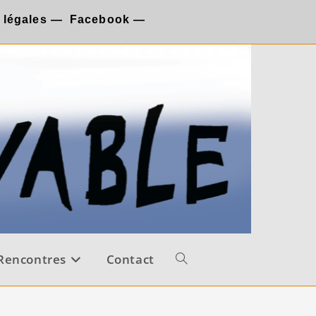
 légales
—
Facebook
—
Rencontres
Contact
Toggle
website