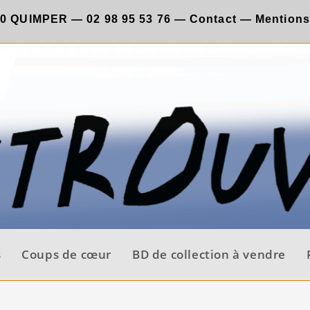
00 QUIMPER —
02 98 95 53 76
—
Contact
—
Mentions
s
Coups de cœur
BD de collection à vendre