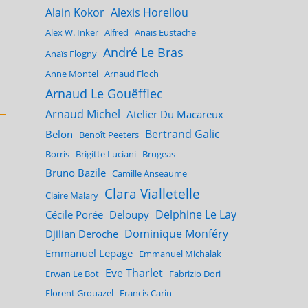
Alain Kokor
Alexis Horellou
Alex W. Inker
Alfred
Anaïs Eustache
André Le Bras
Anaïs Flogny
Anne Montel
Arnaud Floch
Arnaud Le Gouëfflec
Arnaud Michel
Atelier Du Macareux
Bertrand Galic
Belon
Benoît Peeters
Borris
Brigitte Luciani
Brugeas
Bruno Bazile
Camille Anseaume
Clara Vialletelle
Claire Malary
Delphine Le Lay
Cécile Porée
Deloupy
Dominique Monféry
Djilian Deroche
Emmanuel Lepage
Emmanuel Michalak
Eve Tharlet
Erwan Le Bot
Fabrizio Dori
Florent Grouazel
Francis Carin