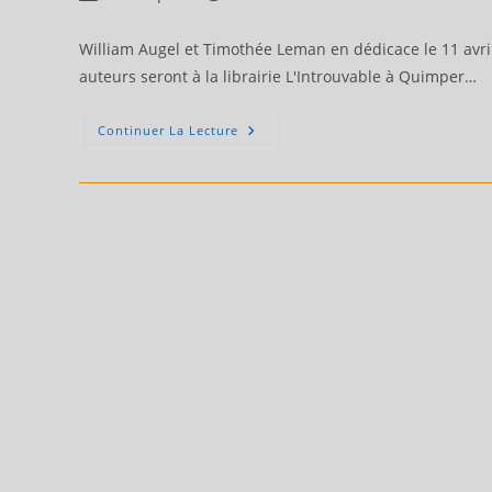
de
publiée :
category:
la
William Augel et Timothée Leman en dédicace le 11 avri
publication :
auteurs seront à la librairie L'Introuvable à Quimper…
William
Continuer La Lecture
Augel
Et
Timothée
Leman
En
Dédicace
Le
11
Avril
2024