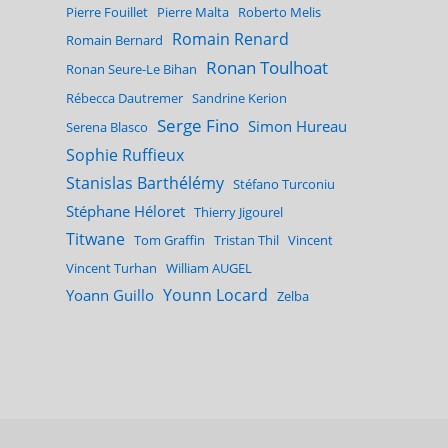
Pierre Fouillet
Pierre Malta
Roberto Melis
Romain Renard
Romain Bernard
Ronan Toulhoat
Ronan Seure-Le Bihan
Rébecca Dautremer
Sandrine Kerion
Serge Fino
Simon Hureau
Serena Blasco
Sophie Ruffieux
Stanislas Barthélémy
Stéfano Turconiu
Stéphane Héloret
Thierry Jigourel
Titwane
Tom Graffin
Tristan Thil
Vincent
Vincent Turhan
William AUGEL
Younn Locard
Yoann Guillo
Zelba