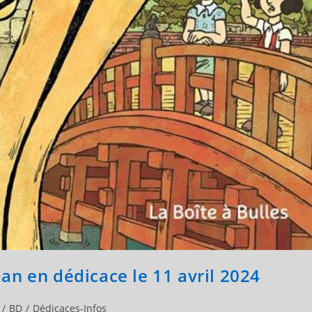
n en dédicace le 11 avril 2024
/
BD
/
Dédicaces-Infos