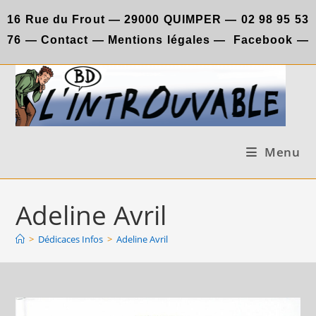
Skip
16 Rue du Frout —
29000 QUIMPER —
02 98 95 53
to
76
—
Contact
—
Mentions légales
—
Facebook
—
content
Menu
Adeline Avril
>
Dédicaces Infos
>
Adeline Avril