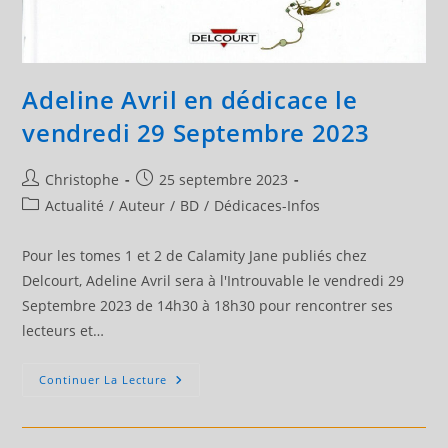
Adeline Avril en dédicace le
vendredi 29 Septembre 2023
Auteur/autrice
Publication
Christophe
25 septembre 2023
de
publiée :
Post
Actualité
/
Auteur
/
BD
/
Dédicaces-Infos
la
category:
publication :
Pour les tomes 1 et 2 de Calamity Jane publiés chez
Delcourt, Adeline Avril sera à l'Introuvable le vendredi 29
Septembre 2023 de 14h30 à 18h30 pour rencontrer ses
lecteurs et…
Adeline
Continuer La Lecture
Avril
En
Dédicace
Le