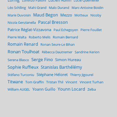
Lorenzo Palloni
Lucie Quéméner
Léo Schlling
Mahi Grand
Malo Durand
Marc-Antoine Boidin
Maud Begon
Mezzo
Marie Duvoisin
Motteux
Nicoby
Pascal Bresson
Nicola Genzianella
Patrice Réglat-Vizzavona
Paul Echegoyen
Pierre Fouillet
Pierre Malta
Roberto Melis
Romain Bernard
Romain Renard
Ronan Seure-Le Bihan
Ronan Toulhoat
Rébecca Dautremer
Sandrine Kerion
Serge Fino
Simon Hureau
Serena Blasco
Sophie Ruffieux
Stanislas Barthélémy
Stéphane Héloret
Stéfano Turconiu
Thierry Jigourel
Titwane
Tom Graffin
Tristan Thil
Vincent
Vincent Turhan
Younn Locard
Yoann Guillo
William AUGEL
Zelba