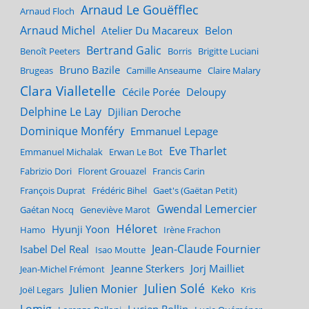
Arnaud Le Gouëfflec
Arnaud Floch
Arnaud Michel
Atelier Du Macareux
Belon
Bertrand Galic
Benoît Peeters
Borris
Brigitte Luciani
Bruno Bazile
Brugeas
Camille Anseaume
Claire Malary
Clara Vialletelle
Cécile Porée
Deloupy
Delphine Le Lay
Djilian Deroche
Dominique Monféry
Emmanuel Lepage
Eve Tharlet
Emmanuel Michalak
Erwan Le Bot
Fabrizio Dori
Florent Grouazel
Francis Carin
François Duprat
Frédéric Bihel
Gaet's (Gaëtan Petit)
Gwendal Lemercier
Gaétan Nocq
Geneviève Marot
Héloret
Hyunji Yoon
Hamo
Irène Frachon
Jean-Claude Fournier
Isabel Del Real
Isao Moutte
Jeanne Sterkers
Jorj Mailliet
Jean-Michel Frémont
Julien Solé
Julien Monier
Keko
Joël Legars
Kris
Lomig
Lucien Rollin