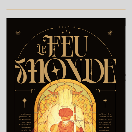
Et
Seb
Piquet
En
Dédicace
Le
7
Mars
2026