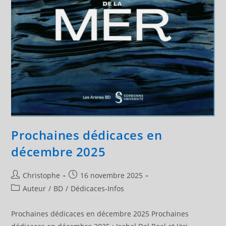
Prochaines dédicaces en
décembre 2025
Auteur/autrice
Publication
Christophe
16 novembre 2025
de
publiée :
Post
Auteur
/
BD
/
Dédicaces-Infos
la
category:
publication :
Prochaines dédicaces en décembre 2025 Prochaines