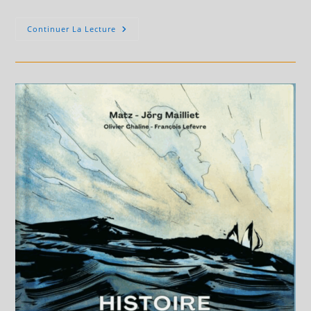
Rencontre
Continuer La Lecture
–
Dédicace
Avec
Isabel
Del
Real
Le
6
Décembre
2025