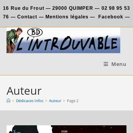
Skip
16 Rue du Frout —
29000 QUIMPER —
02 98 95 53
to
76
—
Contact
—
Mentions légales
—
Facebook
—
content
Menu
Auteur
>
Dédicaces Infos
>
Auteur
>
Page 2