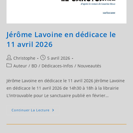
Jérôme Lavoine en dédicace le
11 avril 2026
Auteur/autrice
Publication
Christophe
5 avril 2026
de
publiée :
Post
Auteur
/
BD
/
Dédicaces-Infos
/
Nouveautés
la
category:
publication :
Jérôme Lavoine en dédicace le 11 avril 2026 Jérôme Lavoine
en dédicace le 11 avril 2026 de 14h30 à 18h à la librairie
L'introuvable pour Le sanctuaire publié en février…
Jérôme
Continuer La Lecture
Lavoine
En
Dédicace
Le
11