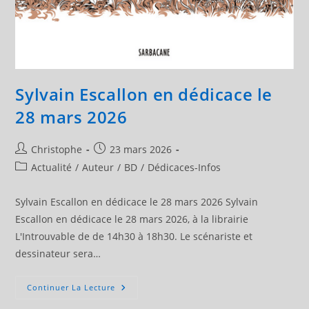
Sylvain Escallon en dédicace le
28 mars 2026
Auteur/autrice
Publication
Christophe
23 mars 2026
de
publiée :
Post
Actualité
/
Auteur
/
BD
/
Dédicaces-Infos
la
category:
publication :
Sylvain Escallon en dédicace le 28 mars 2026 Sylvain
Escallon en dédicace le 28 mars 2026, à la librairie
L'Introuvable de de 14h30 à 18h30. Le scénariste et
dessinateur sera…
Sylvain
Continuer La Lecture
Escallon
En