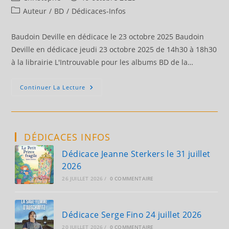
de
publiée :
Post
Auteur
/
BD
/
Dédicaces-Infos
la
category:
publication :
Baudoin Deville en dédicace le 23 octobre 2025 Baudoin
Deville en dédicace jeudi 23 octobre 2025 de 14h30 à 18h30
à la librairie L'Introuvable pour les albums BD de la…
Baudoin
Continuer La Lecture
Deville
En
Dédicace
Le
23
Octobre
DÉDICACES INFOS
2025
Dédicace Jeanne Sterkers le 31 juillet
2026
26 JUILLET 2026
/
0 COMMENTAIRE
Dédicace Serge Fino 24 juillet 2026
20 JUILLET 2026
/
0 COMMENTAIRE