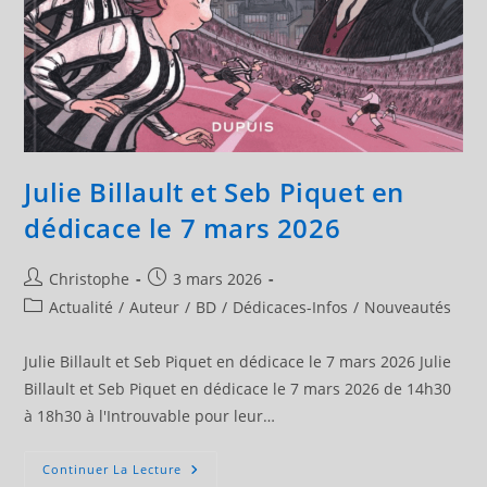
Julie Billault et Seb Piquet en
dédicace le 7 mars 2026
Auteur/autrice
Publication
Christophe
3 mars 2026
de
publiée :
Post
Actualité
/
Auteur
/
BD
/
Dédicaces-Infos
/
Nouveautés
la
category:
publication :
Julie Billault et Seb Piquet en dédicace le 7 mars 2026 Julie
Billault et Seb Piquet en dédicace le 7 mars 2026 de 14h30
à 18h30 à l'Introuvable pour leur…
Julie
Continuer La Lecture
Billault