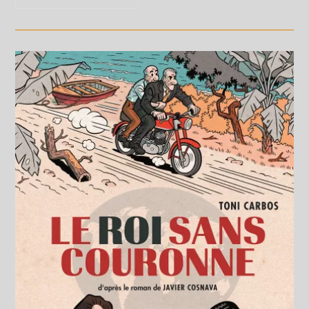
S.
En
Dédicace
Le
28
Février
2026