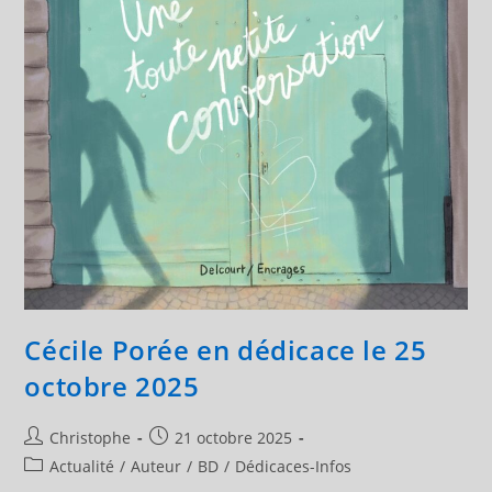
Cécile Porée en dédicace le 25
octobre 2025
Auteur/autrice
Publication
Christophe
21 octobre 2025
de
publiée :
Post
Actualité
/
Auteur
/
BD
/
Dédicaces-Infos
la
category: