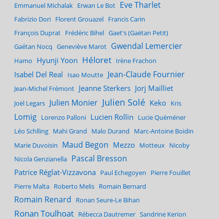
Eve Tharlet
Emmanuel Michalak
Erwan Le Bot
Fabrizio Dori
Florent Grouazel
Francis Carin
François Duprat
Frédéric Bihel
Gaet's (Gaëtan Petit)
Gwendal Lemercier
Gaétan Nocq
Geneviève Marot
Héloret
Hyunji Yoon
Hamo
Irène Frachon
Jean-Claude Fournier
Isabel Del Real
Isao Moutte
Jeanne Sterkers
Jorj Mailliet
Jean-Michel Frémont
Julien Solé
Julien Monier
Keko
Joël Legars
Kris
Lomig
Lucien Rollin
Lorenzo Palloni
Lucie Quéméner
Léo Schlling
Mahi Grand
Malo Durand
Marc-Antoine Boidin
Maud Begon
Mezzo
Marie Duvoisin
Motteux
Nicoby
Pascal Bresson
Nicola Genzianella
Patrice Réglat-Vizzavona
Paul Echegoyen
Pierre Fouillet
Pierre Malta
Roberto Melis
Romain Bernard
Romain Renard
Ronan Seure-Le Bihan
Ronan Toulhoat
Rébecca Dautremer
Sandrine Kerion