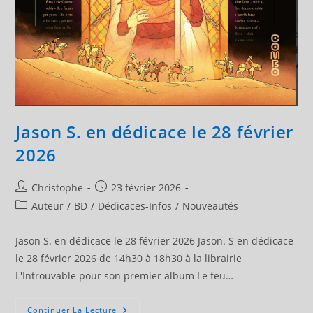
Jason S. en dédicace le 28 février
2026
Auteur/autrice
Publication
Christophe
23 février 2026
de
publiée :
Post
Auteur
/
BD
/
Dédicaces-Infos
/
Nouveautés
la
category:
publication :
Jason S. en dédicace le 28 février 2026 Jason. S en dédicace
le 28 février 2026 de 14h30 à 18h30 à la librairie
L'Introuvable pour son premier album Le feu…
Jason
Continuer La Lecture