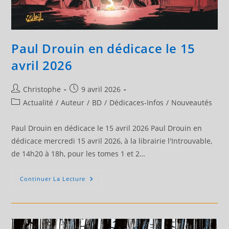
Paul Drouin en dédicace le 15
avril 2026
Auteur/autrice
Publication
Christophe
9 avril 2026
de
publiée :
Post
Actualité
/
Auteur
/
BD
/
Dédicaces-Infos
/
Nouveautés
la
category:
publication :
Paul Drouin en dédicace le 15 avril 2026 Paul Drouin en
dédicace mercredi 15 avril 2026, à la librairie l'Introuvable,
de 14h20 à 18h, pour les tomes 1 et 2…
Paul
Continuer La Lecture
Drouin
En
Dédicace
Le
15
Avril
2026