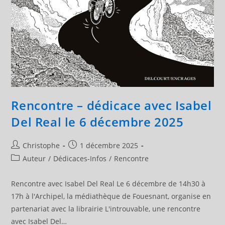
Rencontre – dédicace avec Isabel
Del Real le 6 décembre 2025
Auteur/autrice
Publication
Christophe
1 décembre 2025
de
publiée :
Post
Auteur
/
Dédicaces-Infos
/
Rencontre
la
category:
publication :
Rencontre avec Isabel Del Real Le 6 décembre de 14h30 à
17h à l'Archipel, la médiathèque de Fouesnant, organise en
partenariat avec la librairie L'introuvable, une rencontre
avec Isabel Del…