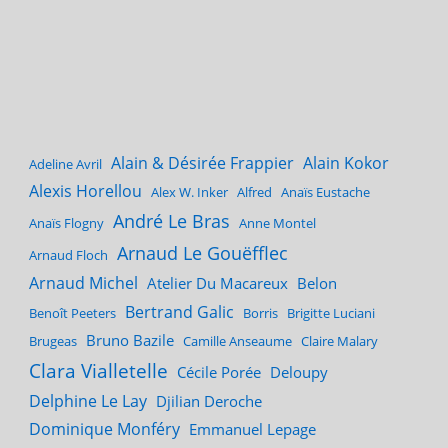
Alain & Désirée Frappier
Alain Kokor
Adeline Avril
Alexis Horellou
Alex W. Inker
Alfred
Anaïs Eustache
André Le Bras
Anaïs Flogny
Anne Montel
Arnaud Le Gouëfflec
Arnaud Floch
Arnaud Michel
Atelier Du Macareux
Belon
Bertrand Galic
Benoît Peeters
Borris
Brigitte Luciani
Bruno Bazile
Brugeas
Camille Anseaume
Claire Malary
Clara Vialletelle
Cécile Porée
Deloupy
Delphine Le Lay
Djilian Deroche
Dominique Monféry
Emmanuel Lepage