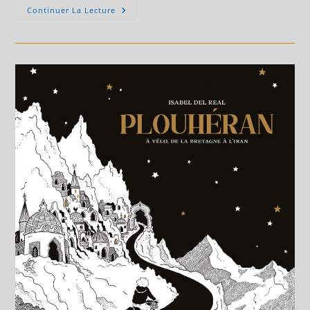
Toni
Continuer La Lecture
Carbos
En
Dédicace
Le
7
Février
2026