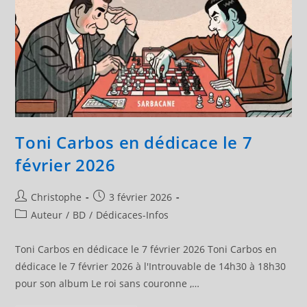
Toni Carbos en dédicace le 7
février 2026
Auteur/autrice
Publication
Christophe
3 février 2026
de
publiée :
Post
Auteur
/
BD
/
Dédicaces-Infos
la
category:
publication :
Toni Carbos en dédicace le 7 février 2026 Toni Carbos en
dédicace le 7 février 2026 à l'Introuvable de 14h30 à 18h30
pour son album Le roi sans couronne ,…