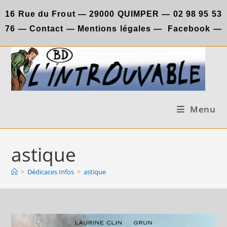
Skip
16 Rue du Frout —
29000 QUIMPER —
02 98 95 53
to
76
—
Contact
—
Mentions légales
—
Facebook
—
content
Menu
astique
>
Dédicaces Infos
>
astique