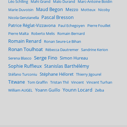
Léo Schlling
Mahi Grand
Malo Durand
Marc-Antoine Boidin
Maud Begon
Mezzo
Marie Duvoisin
Motteux
Nicoby
Pascal Bresson
Nicola Genzianella
Patrice Réglat-Vizzavona
Paul Echegoyen
Pierre Fouillet
Pierre Malta
Roberto Melis
Romain Bernard
Romain Renard
Ronan Seure-Le Bihan
Ronan Toulhoat
Rébecca Dautremer
Sandrine Kerion
Serge Fino
Simon Hureau
Serena Blasco
Sophie Ruffieux
Stanislas Barthélémy
Stéphane Héloret
Stéfano Turconiu
Thierry Jigourel
Titwane
Tom Graffin
Tristan Thil
Vincent
Vincent Turhan
Younn Locard
Yoann Guillo
William AUGEL
Zelba