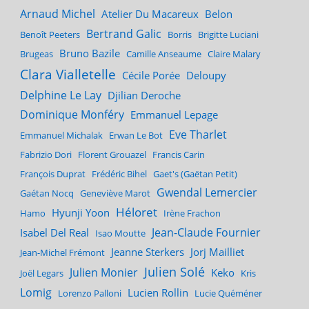
Arnaud Michel
Atelier Du Macareux
Belon
Bertrand Galic
Benoît Peeters
Borris
Brigitte Luciani
Bruno Bazile
Brugeas
Camille Anseaume
Claire Malary
Clara Vialletelle
Cécile Porée
Deloupy
Delphine Le Lay
Djilian Deroche
Dominique Monféry
Emmanuel Lepage
Eve Tharlet
Emmanuel Michalak
Erwan Le Bot
Fabrizio Dori
Florent Grouazel
Francis Carin
François Duprat
Frédéric Bihel
Gaet's (Gaëtan Petit)
Gwendal Lemercier
Gaétan Nocq
Geneviève Marot
Héloret
Hyunji Yoon
Hamo
Irène Frachon
Jean-Claude Fournier
Isabel Del Real
Isao Moutte
Jeanne Sterkers
Jorj Mailliet
Jean-Michel Frémont
Julien Solé
Julien Monier
Keko
Joël Legars
Kris
Lomig
Lucien Rollin
Lorenzo Palloni
Lucie Quéméner