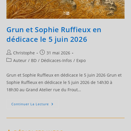
Grun et Sophie Ruffieux en
dédicace le 5 juin 2026
Auteur/autrice
Publication
Christophe
31 mai 2026
de
publiée :
Post
Auteur
/
BD
/
Dédicaces-Infos
/
Expo
la
category:
publication :
Grun et Sophie Ruffieux en dédicace le 5 juin 2026 Grun et
Sophie Ruffieux en dédicace le 5 juin 2026 de 14h30 à
18h30 au Grand Atelier rue du Frout…
Grun
Continuer La Lecture
Et
Sophie
Ruffieux
En
Dédicace
Le