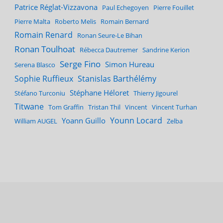
Patrice Réglat-Vizzavona
Paul Echegoyen
Pierre Fouillet
Pierre Malta
Roberto Melis
Romain Bernard
Romain Renard
Ronan Seure-Le Bihan
Ronan Toulhoat
Rébecca Dautremer
Sandrine Kerion
Serge Fino
Simon Hureau
Serena Blasco
Sophie Ruffieux
Stanislas Barthélémy
Stéphane Héloret
Stéfano Turconiu
Thierry Jigourel
Titwane
Tom Graffin
Tristan Thil
Vincent
Vincent Turhan
Younn Locard
Yoann Guillo
William AUGEL
Zelba