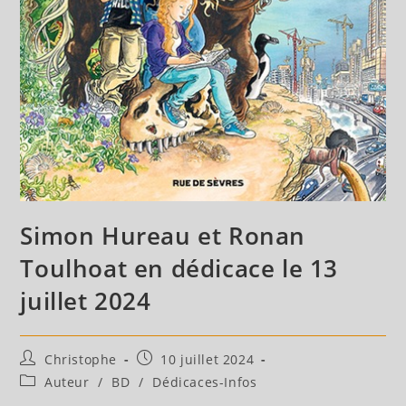
Simon Hureau et Ronan
Toulhoat en dédicace le 13
juillet 2024
Auteur/autrice
Publication
Christophe
10 juillet 2024
de
publiée :
Post
Auteur
/
BD
/
Dédicaces-Infos
la
category: