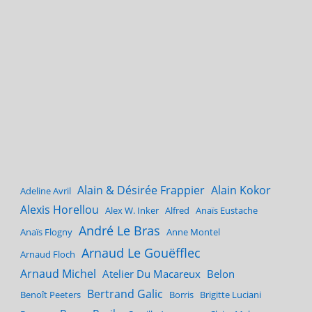
Alain & Désirée Frappier
Alain Kokor
Adeline Avril
Alexis Horellou
Alex W. Inker
Alfred
Anaïs Eustache
André Le Bras
Anaïs Flogny
Anne Montel
Arnaud Le Gouëfflec
Arnaud Floch
Arnaud Michel
Atelier Du Macareux
Belon
Bertrand Galic
Benoît Peeters
Borris
Brigitte Luciani