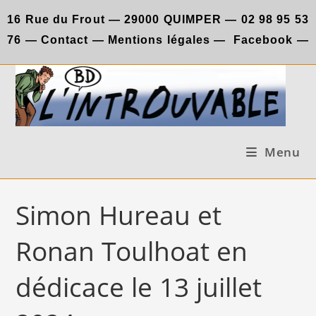
Skip
16 Rue du Frout —
29000 QUIMPER —
02 98 95 53
to
76
—
Contact
—
Mentions légales
—
Facebook
—
content
Menu
Simon Hureau et
Ronan Toulhoat en
dédicace le 13 juillet