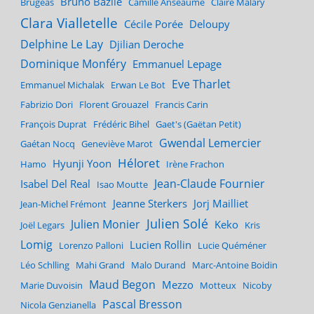
Bruno Bazile
Brugeas
Camille Anseaume
Claire Malary
Clara Vialletelle
Cécile Porée
Deloupy
Delphine Le Lay
Djilian Deroche
Dominique Monféry
Emmanuel Lepage
Eve Tharlet
Emmanuel Michalak
Erwan Le Bot
Fabrizio Dori
Florent Grouazel
Francis Carin
François Duprat
Frédéric Bihel
Gaet's (Gaëtan Petit)
Gwendal Lemercier
Gaétan Nocq
Geneviève Marot
Héloret
Hyunji Yoon
Hamo
Irène Frachon
Jean-Claude Fournier
Isabel Del Real
Isao Moutte
Jeanne Sterkers
Jorj Mailliet
Jean-Michel Frémont
Julien Solé
Julien Monier
Keko
Joël Legars
Kris
Lomig
Lucien Rollin
Lorenzo Palloni
Lucie Quéméner
Léo Schlling
Mahi Grand
Malo Durand
Marc-Antoine Boidin
Maud Begon
Mezzo
Marie Duvoisin
Motteux
Nicoby
Pascal Bresson
Nicola Genzianella