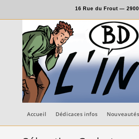
Skip
16 Rue du Frout —
290
to
content
Accueil
Dédicaces infos
Nouveauté