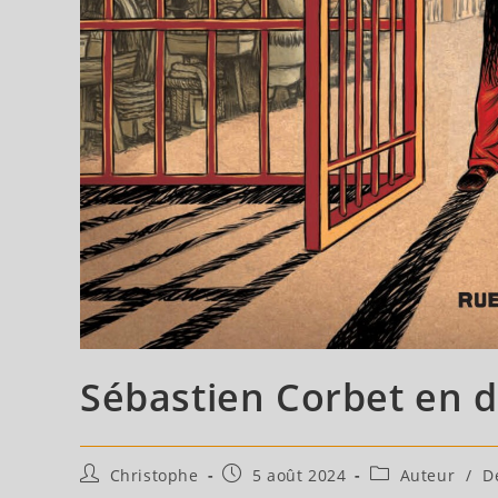
Sébastien Corbet en d
Auteur/autrice
Publication
Post
Christophe
5 août 2024
Auteur
/
D
de
publiée :
category: