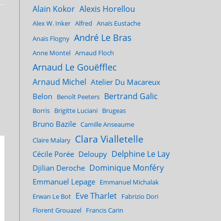
Alain Kokor
Alexis Horellou
Alex W. Inker
Alfred
Anaïs Eustache
André Le Bras
Anaïs Flogny
Anne Montel
Arnaud Floch
Arnaud Le Gouëfflec
Arnaud Michel
Atelier Du Macareux
Bertrand Galic
Belon
Benoît Peeters
Borris
Brigitte Luciani
Brugeas
Bruno Bazile
Camille Anseaume
Clara Vialletelle
Claire Malary
Delphine Le Lay
Cécile Porée
Deloupy
Dominique Monféry
Djilian Deroche
Emmanuel Lepage
Emmanuel Michalak
Eve Tharlet
Erwan Le Bot
Fabrizio Dori
Florent Grouazel
Francis Carin