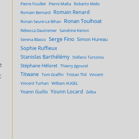
Pierre Fouillet
Pierre Malta
Roberto Melis
Romain Renard
Romain Bernard
Ronan Toulhoat
Ronan Seure-Le Bihan
Rébecca Dautremer
Sandrine Kerion
Serge Fino
Simon Hureau
Serena Blasco
Sophie Ruffieux
Stanislas Barthélémy
Stéfano Turconiu
e
Stéphane Héloret
Thierry Jigourel
Titwane
Tom Graffin
Tristan Thil
Vincent
c
Vincent Turhan
William AUGEL
Younn Locard
Yoann Guillo
Zelba