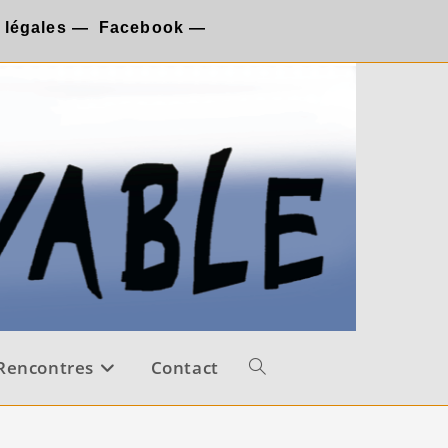
 légales
—
Facebook
—
Rencontres
Contact
Toggle
website