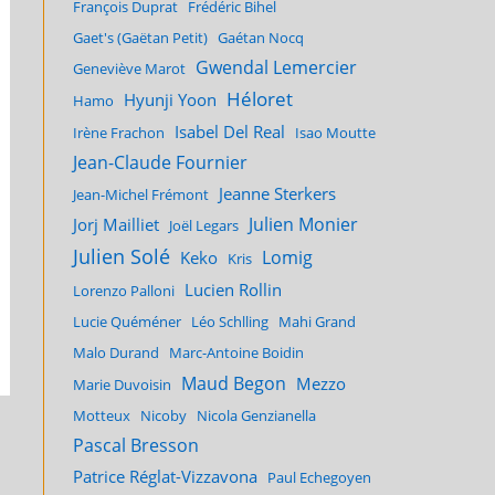
François Duprat
Frédéric Bihel
Gaet's (Gaëtan Petit)
Gaétan Nocq
Gwendal Lemercier
Geneviève Marot
Héloret
Hyunji Yoon
Hamo
Isabel Del Real
Irène Frachon
Isao Moutte
Jean-Claude Fournier
Jeanne Sterkers
Jean-Michel Frémont
Julien Monier
Jorj Mailliet
Joël Legars
Julien Solé
Lomig
Keko
Kris
Lucien Rollin
Lorenzo Palloni
Lucie Quéméner
Léo Schlling
Mahi Grand
Malo Durand
Marc-Antoine Boidin
Maud Begon
Mezzo
Marie Duvoisin
Motteux
Nicoby
Nicola Genzianella
Pascal Bresson
Patrice Réglat-Vizzavona
Paul Echegoyen