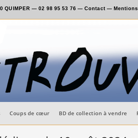
00 QUIMPER —
02 98 95 53 76
—
Contact
—
Mentions
s
Coups de cœur
BD de collection à vendre