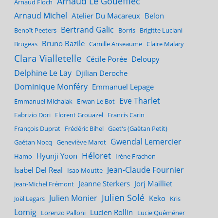
Arnaud Le Gouëfflec
Arnaud Floch
Arnaud Michel
Atelier Du Macareux
Belon
Bertrand Galic
Benoît Peeters
Borris
Brigitte Luciani
Bruno Bazile
Brugeas
Camille Anseaume
Claire Malary
Clara Vialletelle
Cécile Porée
Deloupy
Delphine Le Lay
Djilian Deroche
Dominique Monféry
Emmanuel Lepage
Eve Tharlet
Emmanuel Michalak
Erwan Le Bot
Fabrizio Dori
Florent Grouazel
Francis Carin
François Duprat
Frédéric Bihel
Gaet's (Gaëtan Petit)
Gwendal Lemercier
Gaétan Nocq
Geneviève Marot
Héloret
Hyunji Yoon
Hamo
Irène Frachon
Jean-Claude Fournier
Isabel Del Real
Isao Moutte
Jeanne Sterkers
Jorj Mailliet
Jean-Michel Frémont
Julien Solé
Julien Monier
Keko
Joël Legars
Kris
Lomig
Lucien Rollin
Lorenzo Palloni
Lucie Quéméner