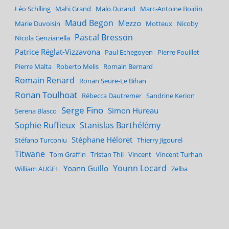
Léo Schlling
Mahi Grand
Malo Durand
Marc-Antoine Boidin
Maud Begon
Mezzo
Marie Duvoisin
Motteux
Nicoby
Pascal Bresson
Nicola Genzianella
Patrice Réglat-Vizzavona
Paul Echegoyen
Pierre Fouillet
Pierre Malta
Roberto Melis
Romain Bernard
Romain Renard
Ronan Seure-Le Bihan
Ronan Toulhoat
Rébecca Dautremer
Sandrine Kerion
Serge Fino
Simon Hureau
Serena Blasco
Sophie Ruffieux
Stanislas Barthélémy
Stéphane Héloret
Stéfano Turconiu
Thierry Jigourel
Titwane
Tom Graffin
Tristan Thil
Vincent
Vincent Turhan
Younn Locard
Yoann Guillo
William AUGEL
Zelba