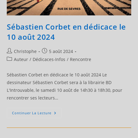
Sébastien Corbet en dédicace le
10 août 2024
Auteur/autrice
Publication
Christophe
5 août 2024
de
publiée :
Post
Auteur
/
Dédicaces-Infos
/
Rencontre
la
category:
publication :
Sébastien Corbet en dédicace le 10 août 2024 Le
dessinateur Sébastien Corbet sera à la librairie BD
L'Introuvable, le samedi 10 août de 14h30 à 18h30, pour
rencontrer ses lecteurs…
Sébastien
Continuer La Lecture
Corbet
En
Dédicace
Le
10