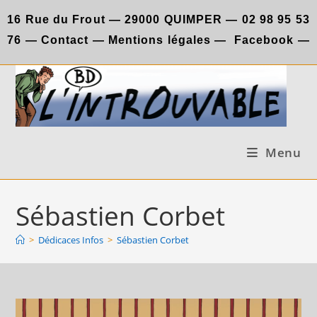
Skip
16 Rue du Frout —
29000 QUIMPER —
02 98 95 53
to
76
—
Contact
—
Mentions légales
—
Facebook
—
content
Menu
Sébastien Corbet
>
Dédicaces Infos
>
Sébastien Corbet