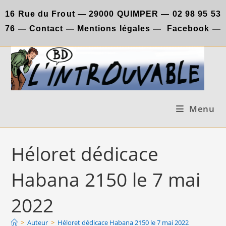
Skip
16 Rue du Frout —
29000 QUIMPER —
02 98 95 53
to
76
—
Contact
—
Mentions légales
—
Facebook
—
content
Menu
Héloret dédicace
Habana 2150 le 7 mai
2022
>
Auteur
>
Héloret dédicace Habana 2150 le 7 mai 2022