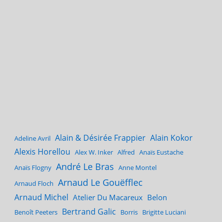
Alain & Désirée Frappier
Alain Kokor
Adeline Avril
Alexis Horellou
Alex W. Inker
Alfred
Anaïs Eustache
André Le Bras
Anaïs Flogny
Anne Montel
Arnaud Le Gouëfflec
Arnaud Floch
Arnaud Michel
Atelier Du Macareux
Belon
Bertrand Galic
Benoît Peeters
Borris
Brigitte Luciani