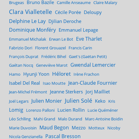
Bruno Bazile
Brugeas
Camille Anseaume
Claire Malary
Clara Vialletelle
Cécile Porée
Deloupy
Delphine Le Lay
Djilian Deroche
Dominique Monféry
Emmanuel Lepage
Eve Tharlet
Emmanuel Michalak
Erwan Le Bot
Fabrizio Dori
Florent Grouazel
Francis Carin
François Duprat
Frédéric Bihel
Gaet's (Gaëtan Petit)
Gwendal Lemercier
Gaétan Nocq
Geneviève Marot
Héloret
Hyunji Yoon
Hamo
Irène Frachon
Jean-Claude Fournier
Isabel Del Real
Isao Moutte
Jeanne Sterkers
Jorj Mailliet
Jean-Michel Frémont
Julien Solé
Julien Monier
Keko
Joël Legars
Kris
Lomig
Lucien Rollin
Lorenzo Palloni
Lucie Quéméner
Léo Schlling
Mahi Grand
Malo Durand
Marc-Antoine Boidin
Maud Begon
Mezzo
Marie Duvoisin
Motteux
Nicoby
Pascal Bresson
Nicola Genzianella