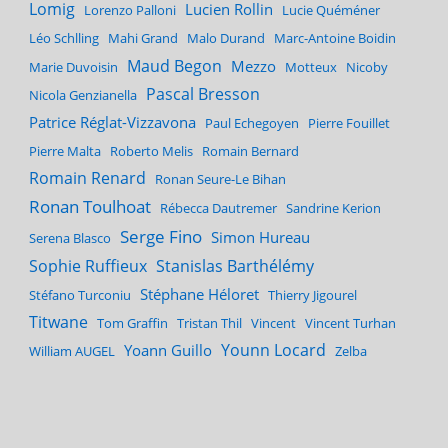
Lomig
Lucien Rollin
Lorenzo Palloni
Lucie Quéméner
Léo Schlling
Mahi Grand
Malo Durand
Marc-Antoine Boidin
Maud Begon
Mezzo
Marie Duvoisin
Motteux
Nicoby
Pascal Bresson
Nicola Genzianella
Patrice Réglat-Vizzavona
Paul Echegoyen
Pierre Fouillet
Pierre Malta
Roberto Melis
Romain Bernard
Romain Renard
Ronan Seure-Le Bihan
Ronan Toulhoat
Rébecca Dautremer
Sandrine Kerion
Serge Fino
Simon Hureau
Serena Blasco
Sophie Ruffieux
Stanislas Barthélémy
Stéphane Héloret
Stéfano Turconiu
Thierry Jigourel
Titwane
Tom Graffin
Tristan Thil
Vincent
Vincent Turhan
Younn Locard
Yoann Guillo
William AUGEL
Zelba