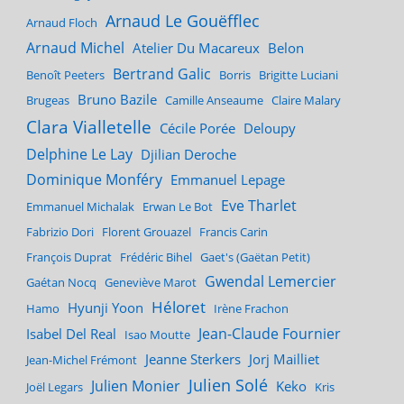
Arnaud Le Gouëfflec
Arnaud Floch
Arnaud Michel
Atelier Du Macareux
Belon
Bertrand Galic
Benoît Peeters
Borris
Brigitte Luciani
Bruno Bazile
Brugeas
Camille Anseaume
Claire Malary
Clara Vialletelle
Cécile Porée
Deloupy
Delphine Le Lay
Djilian Deroche
Dominique Monféry
Emmanuel Lepage
Eve Tharlet
Emmanuel Michalak
Erwan Le Bot
Fabrizio Dori
Florent Grouazel
Francis Carin
François Duprat
Frédéric Bihel
Gaet's (Gaëtan Petit)
Gwendal Lemercier
Gaétan Nocq
Geneviève Marot
Héloret
Hyunji Yoon
Hamo
Irène Frachon
Jean-Claude Fournier
Isabel Del Real
Isao Moutte
Jeanne Sterkers
Jorj Mailliet
Jean-Michel Frémont
Julien Solé
Julien Monier
Keko
Joël Legars
Kris