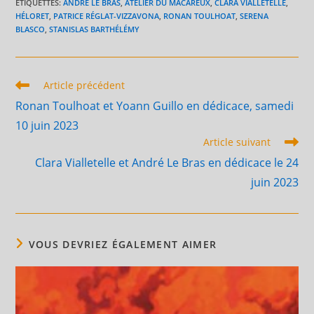
ÉTIQUETTES
:
ANDRÉ LE BRAS
,
ATELIER DU MACAREUX
,
CLARA VIALLETELLE
,
HÉLORET
,
PATRICE RÉGLAT-VIZZAVONA
,
RONAN TOULHOAT
,
SERENA
BLASCO
,
STANISLAS BARTHÉLÉMY
Read
Article précédent
more
Ronan Toulhoat et Yoann Guillo en dédicace, samedi
articles
10 juin 2023
Article suivant
Clara Vialletelle et André Le Bras en dédicace le 24
juin 2023
VOUS DEVRIEZ ÉGALEMENT AIMER