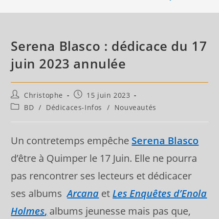
Serena Blasco : dédicace du 17
juin 2023 annulée
Auteur/autrice
Publication
Christophe
15 juin 2023
de
publiée :
Post
BD
/
Dédicaces-Infos
/
Nouveautés
la
category:
publication :
Un contretemps empêche
Serena Blasco
d’être à Quimper le 17 Juin. Elle ne pourra
pas rencontrer ses lecteurs et dédicacer
ses albums
Arcana
et
Les
Enquêtes d’Enola
Holmes
,
albums jeunesse mais pas que,