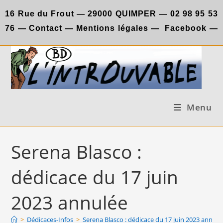
Skip
16 Rue du Frout —
29000 QUIMPER —
02 98 95 53
to
76
—
Contact
—
Mentions légales
—
Facebook
—
content
Menu
Serena Blasco :
dédicace du 17 juin
2023 annulée
>
Dédicaces-Infos
>
Serena Blasco : dédicace du 17 juin 2023 annulé