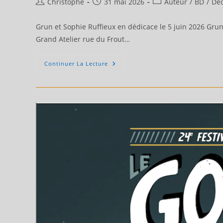
Auteur/autrice
Publication
Post
Christophe
31 mai 2026
Auteur
/
BD
/
Déd
de
publiée :
category:
la
Grun et Sophie Ruffieux en dédicace le 5 juin 2026 Grun
publication :
Grand Atelier rue du Frout…
Grun
Continuer La Lecture
Et
Sophie
Ruffieux
En
Dédicace
Le
5
Juin
2026