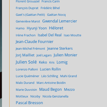
Florent Grouazel
Francis Carin
François Duprat
Frédéric Bihel
Gaet's (Gaëtan Petit)
Gaétan Nocq
Gwendal Lemercier
Geneviève Marot
Héloret
Hyunji Yoon
Hamo
Isabel Del Real
Irène Frachon
Isao Moutte
Jean-Claude Fournier
Jeanne Sterkers
Jean-Michel Frémont
Julien Monier
Jorj Mailliet
Joël Legars
Julien Solé
Lomig
Keko
Kris
Lucien Rollin
Lorenzo Palloni
Lucie Quéméner
Léo Schlling
Mahi Grand
Malo Durand
Marc-Antoine Boidin
Maud Begon
Mezzo
Marie Duvoisin
Motteux
Nicoby
Nicola Genzianella
Pascal Bresson