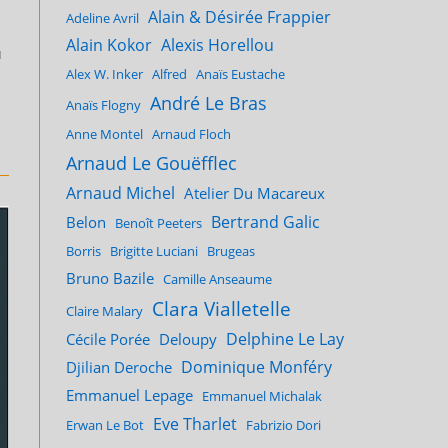
Alain & Désirée Frappier
Adeline Avril
Alain Kokor
Alexis Horellou
u
Alex W. Inker
Alfred
Anaïs Eustache
André Le Bras
Anaïs Flogny
Anne Montel
Arnaud Floch
Arnaud Le Gouëfflec
Arnaud Michel
Atelier Du Macareux
Bertrand Galic
Belon
Benoît Peeters
Borris
Brigitte Luciani
Brugeas
Bruno Bazile
Camille Anseaume
Clara Vialletelle
Claire Malary
Delphine Le Lay
Cécile Porée
Deloupy
Dominique Monféry
Djilian Deroche
Emmanuel Lepage
Emmanuel Michalak
Eve Tharlet
Erwan Le Bot
Fabrizio Dori