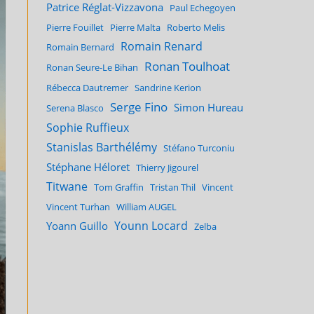
Patrice Réglat-Vizzavona
Paul Echegoyen
Pierre Fouillet
Pierre Malta
Roberto Melis
Romain Renard
Romain Bernard
Ronan Toulhoat
Ronan Seure-Le Bihan
Rébecca Dautremer
Sandrine Kerion
Serge Fino
Simon Hureau
Serena Blasco
Sophie Ruffieux
Stanislas Barthélémy
Stéfano Turconiu
Stéphane Héloret
Thierry Jigourel
Titwane
Tom Graffin
Tristan Thil
Vincent
Vincent Turhan
William AUGEL
Younn Locard
Yoann Guillo
Zelba