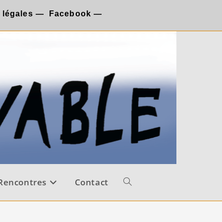
 légales
—
Facebook
—
Rencontres
Contact
Toggle
website