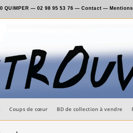
00 QUIMPER —
02 98 95 53 76
—
Contact
—
Mentions
s
Coups de cœur
BD de collection à vendre