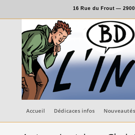
Skip
16 Rue du Frout —
290
to
content
Accueil
Dédicaces infos
Nouveauté