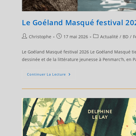
Le Goéland Masqué festival 20
Auteur/autrice
Publication
Post
Christophe
17 mai 2026
Actualité
/
BD
/
F
de
publiée :
category:
la
Le Goéland Masqué festival 2026 Le Goéland Masqué tien
publication :
dessinée et de la littérature jeunesse à Penmarc'h, en 
Le
Continuer La Lecture
Goéland
Masqué
Festival
2026