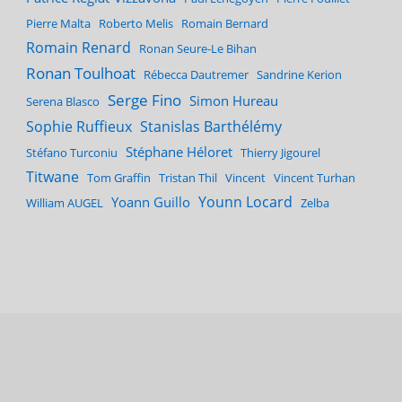
Pierre Malta
Roberto Melis
Romain Bernard
Romain Renard
Ronan Seure-Le Bihan
Ronan Toulhoat
Rébecca Dautremer
Sandrine Kerion
Serge Fino
Simon Hureau
Serena Blasco
Sophie Ruffieux
Stanislas Barthélémy
Stéphane Héloret
Stéfano Turconiu
Thierry Jigourel
Titwane
Tom Graffin
Tristan Thil
Vincent
Vincent Turhan
Younn Locard
Yoann Guillo
William AUGEL
Zelba