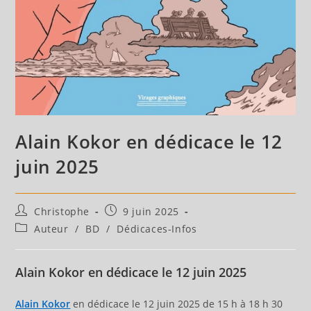
Alain Kokor en dédicace le 12
juin 2025
Auteur/autrice
Publication
Christophe
9 juin 2025
de
publiée :
Post
Auteur
/
BD
/
Dédicaces-Infos
la
category:
publication :
Alain Kokor en dédicace le 12 juin 2025
Alain Kokor
en dédicace le 12 juin 2025 de 15 h à 18 h 30