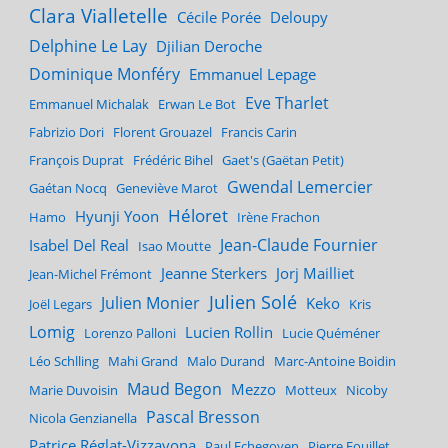
Clara Vialletelle
Cécile Porée
Deloupy
Delphine Le Lay
Djilian Deroche
Dominique Monféry
Emmanuel Lepage
Eve Tharlet
Emmanuel Michalak
Erwan Le Bot
Fabrizio Dori
Florent Grouazel
Francis Carin
François Duprat
Frédéric Bihel
Gaet's (Gaëtan Petit)
Gwendal Lemercier
Gaétan Nocq
Geneviève Marot
Héloret
Hyunji Yoon
Hamo
Irène Frachon
Jean-Claude Fournier
Isabel Del Real
Isao Moutte
Jeanne Sterkers
Jorj Mailliet
Jean-Michel Frémont
Julien Solé
Julien Monier
Keko
Joël Legars
Kris
Lomig
Lucien Rollin
Lorenzo Palloni
Lucie Quéméner
Léo Schlling
Mahi Grand
Malo Durand
Marc-Antoine Boidin
Maud Begon
Mezzo
Marie Duvoisin
Motteux
Nicoby
Pascal Bresson
Nicola Genzianella
Patrice Réglat-Vizzavona
Paul Echegoyen
Pierre Fouillet