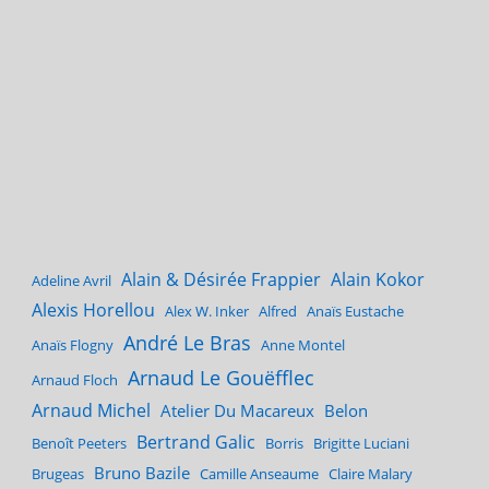
Alain & Désirée Frappier
Alain Kokor
Adeline Avril
Alexis Horellou
Alex W. Inker
Alfred
Anaïs Eustache
André Le Bras
Anaïs Flogny
Anne Montel
Arnaud Le Gouëfflec
Arnaud Floch
Arnaud Michel
Atelier Du Macareux
Belon
Bertrand Galic
Benoît Peeters
Borris
Brigitte Luciani
Bruno Bazile
Brugeas
Camille Anseaume
Claire Malary