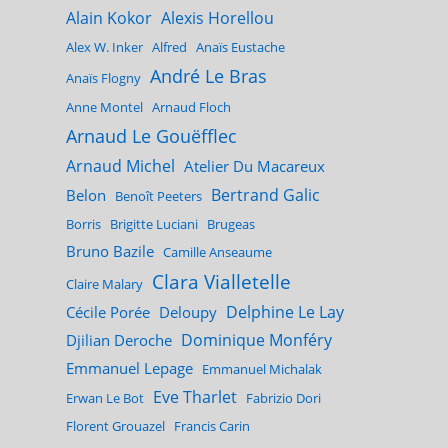
Alain Kokor
Alexis Horellou
Alex W. Inker
Alfred
Anaïs Eustache
André Le Bras
Anaïs Flogny
Anne Montel
Arnaud Floch
Arnaud Le Gouëfflec
Arnaud Michel
Atelier Du Macareux
Bertrand Galic
Belon
Benoît Peeters
Borris
Brigitte Luciani
Brugeas
Bruno Bazile
Camille Anseaume
Clara Vialletelle
Claire Malary
Delphine Le Lay
Cécile Porée
Deloupy
Dominique Monféry
Djilian Deroche
Emmanuel Lepage
Emmanuel Michalak
Eve Tharlet
Erwan Le Bot
Fabrizio Dori
Florent Grouazel
Francis Carin