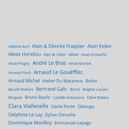
Alain & Désirée Frappier
Alain Kokor
Adeline Avril
Alexis Horellou
Alex W. Inker
Alfred
Anaïs Eustache
André Le Bras
Anaïs Flogny
Anne Montel
Arnaud Le Gouëfflec
Arnaud Floch
Arnaud Michel
Atelier Du Macareux
Belon
Bertrand Galic
Benoît Peeters
Borris
Brigitte Luciani
Bruno Bazile
Brugeas
Camille Anseaume
Claire Malary
Clara Vialletelle
Cécile Porée
Deloupy
Delphine Le Lay
Djilian Deroche
Dominique Monféry
Emmanuel Lepage