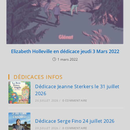
Elizabeth Holleville en dédicace jeudi 3 Mars 2022
1 mars 2022
DÉDICACES INFOS
Dédicace Jeanne Sterkers le 31 juillet
2026
26 JUILLET 2026
/
0 COMMENTAIRE
Dédicace Serge Fino 24 juillet 2026
20 JUILLET 2026
/
0 COMMENTAIRE