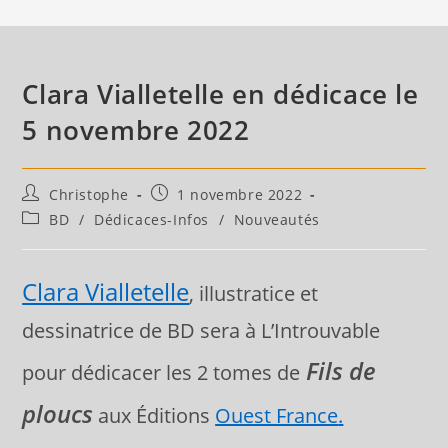
Clara Vialletelle en dédicace le
5 novembre 2022
Auteur/autrice
Publication
Christophe
1 novembre 2022
de
publiée :
Post
BD
/
Dédicaces-Infos
/
Nouveautés
la
category:
publication :
Clara Vialletelle
, illustratice et
dessinatrice de BD sera à L’Introuvable
Fils de
pour dédicacer les 2 tomes de
ploucs
aux Éditions
Ouest France
.