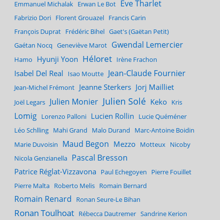
Eve Tharlet
Emmanuel Michalak
Erwan Le Bot
Fabrizio Dori
Florent Grouazel
Francis Carin
François Duprat
Frédéric Bihel
Gaet's (Gaëtan Petit)
Gwendal Lemercier
Gaétan Nocq
Geneviève Marot
Héloret
Hyunji Yoon
Hamo
Irène Frachon
Jean-Claude Fournier
Isabel Del Real
Isao Moutte
Jeanne Sterkers
Jorj Mailliet
Jean-Michel Frémont
Julien Solé
Julien Monier
Keko
Joël Legars
Kris
Lomig
Lucien Rollin
Lorenzo Palloni
Lucie Quéméner
Léo Schlling
Mahi Grand
Malo Durand
Marc-Antoine Boidin
Maud Begon
Mezzo
Marie Duvoisin
Motteux
Nicoby
Pascal Bresson
Nicola Genzianella
Patrice Réglat-Vizzavona
Paul Echegoyen
Pierre Fouillet
Pierre Malta
Roberto Melis
Romain Bernard
Romain Renard
Ronan Seure-Le Bihan
Ronan Toulhoat
Rébecca Dautremer
Sandrine Kerion