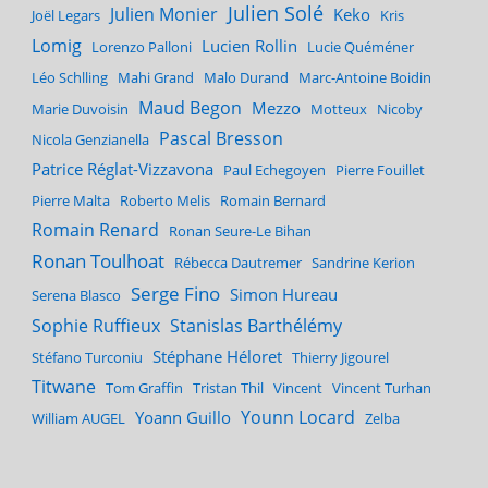
Julien Solé
Julien Monier
Keko
Joël Legars
Kris
Lomig
Lucien Rollin
Lorenzo Palloni
Lucie Quéméner
Léo Schlling
Mahi Grand
Malo Durand
Marc-Antoine Boidin
Maud Begon
Mezzo
Marie Duvoisin
Motteux
Nicoby
Pascal Bresson
Nicola Genzianella
Patrice Réglat-Vizzavona
Paul Echegoyen
Pierre Fouillet
Pierre Malta
Roberto Melis
Romain Bernard
Romain Renard
Ronan Seure-Le Bihan
Ronan Toulhoat
Rébecca Dautremer
Sandrine Kerion
Serge Fino
Simon Hureau
Serena Blasco
Sophie Ruffieux
Stanislas Barthélémy
Stéphane Héloret
Stéfano Turconiu
Thierry Jigourel
Titwane
Tom Graffin
Tristan Thil
Vincent
Vincent Turhan
Younn Locard
Yoann Guillo
William AUGEL
Zelba