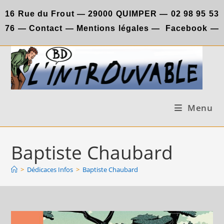
Skip
16 Rue du Frout —
29000 QUIMPER —
02 98 95 53
to
76
—
Contact
—
Mentions légales
—
Facebook
—
content
Menu
Baptiste Chaubard
>
Dédicaces Infos
>
Baptiste Chaubard