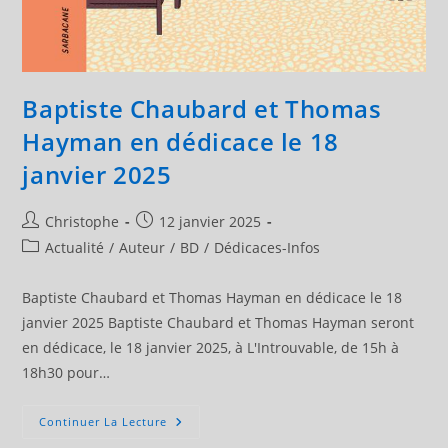
Baptiste Chaubard et Thomas
Hayman en dédicace le 18
janvier 2025
Auteur/autrice
Publication
Christophe
12 janvier 2025
de
publiée :
Post
Actualité
/
Auteur
/
BD
/
Dédicaces-Infos
la
category:
publication :
Baptiste Chaubard et Thomas Hayman en dédicace le 18
janvier 2025 Baptiste Chaubard et Thomas Hayman seront
en dédicace, le 18 janvier 2025, à L'Introuvable, de 15h à
18h30 pour…
Baptiste
Continuer La Lecture
Chaubard