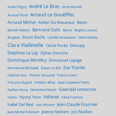
André Le Bras
Anaïs Flogny
Anne Montel
Arnaud Le Gouëfflec
Arnaud Floch
Arnaud Michel
Atelier Du Macareux
Belon
Bertrand Galic
Benoît Peeters
Borris
Brigitte Luciani
Bruno Bazile
Brugeas
Camille Anseaume
Claire Malary
Clara Vialletelle
Cécile Porée
Deloupy
Delphine Le Lay
Djilian Deroche
Dominique Monféry
Emmanuel Lepage
Eve Tharlet
Emmanuel Michalak
Erwan Le Bot
Fabrizio Dori
Florent Grouazel
Francis Carin
François Duprat
Frédéric Bihel
Gaet's (Gaëtan Petit)
Gwendal Lemercier
Gaétan Nocq
Geneviève Marot
Héloret
Hyunji Yoon
Hamo
Irène Frachon
Jean-Claude Fournier
Isabel Del Real
Isao Moutte
Jeanne Sterkers
Jorj Mailliet
Jean-Michel Frémont