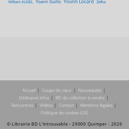
Younn Locard
Yoann Guillo
William AUGEL
Zelba
Accueil
Coups de cœur
Nouveautés
Dédicaces infos
BD de collection à vendre
Rencontres
Vidéos
Contact
Mentions légales
Politique de cookies (UE)
© Librairie BD L'Introuvable - 29000 Quimper - 2026