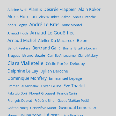
Alain & Désirée Frappier
Alain Kokor
Adeline Avril
Alexis Horellou
Alex W. Inker
Alfred
Anaïs Eustache
André Le Bras
Anaïs Flogny
Anne Montel
Arnaud Le Gouëfflec
Arnaud Floch
Arnaud Michel
Atelier Du Macareux
Belon
Bertrand Galic
Benoît Peeters
Borris
Brigitte Luciani
Bruno Bazile
Brugeas
Camille Anseaume
Claire Malary
Clara Vialletelle
Cécile Porée
Deloupy
Delphine Le Lay
Djilian Deroche
Dominique Monféry
Emmanuel Lepage
Eve Tharlet
Emmanuel Michalak
Erwan Le Bot
Fabrizio Dori
Florent Grouazel
Francis Carin
François Duprat
Frédéric Bihel
Gaet's (Gaëtan Petit)
Gwendal Lemercier
Gaétan Nocq
Geneviève Marot
Héloret
Hyunji Yoon
Hamo
Irène Frachon