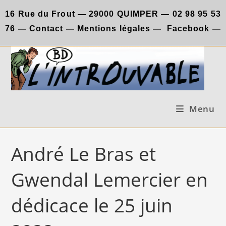
Skip
16 Rue du Frout —
29000 QUIMPER —
02 98 95 53
to
76
—
Contact
—
Mentions légales
—
Facebook
—
content
Menu
André Le Bras et
Gwendal Lemercier en
dédicace le 25 juin