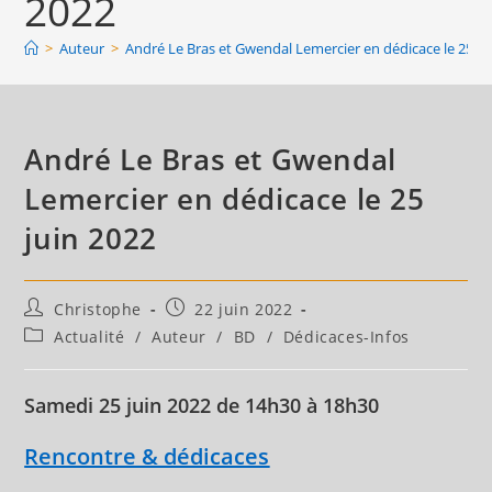
2022
>
Auteur
>
André Le Bras et Gwendal Lemercier en dédicace le 25 ju
André Le Bras et Gwendal
Lemercier en dédicace le 25
juin 2022
Auteur/autrice
Publication
Christophe
22 juin 2022
de
publiée :
Post
Actualité
/
Auteur
/
BD
/
Dédicaces-Infos
la
category:
publication :
Samedi 25 juin 2022
de 14h30 à 18h30
Rencontre & dédicaces