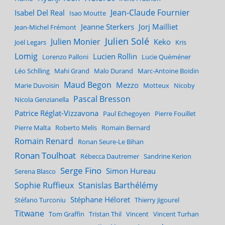
Jean-Claude Fournier
Isabel Del Real
Isao Moutte
Jeanne Sterkers
Jorj Mailliet
Jean-Michel Frémont
Julien Solé
Julien Monier
Keko
Joël Legars
Kris
Lomig
Lucien Rollin
Lorenzo Palloni
Lucie Quéméner
Léo Schlling
Mahi Grand
Malo Durand
Marc-Antoine Boidin
Maud Begon
Mezzo
Marie Duvoisin
Motteux
Nicoby
Pascal Bresson
Nicola Genzianella
Patrice Réglat-Vizzavona
Paul Echegoyen
Pierre Fouillet
Pierre Malta
Roberto Melis
Romain Bernard
Romain Renard
Ronan Seure-Le Bihan
Ronan Toulhoat
Rébecca Dautremer
Sandrine Kerion
Serge Fino
Simon Hureau
Serena Blasco
Sophie Ruffieux
Stanislas Barthélémy
Stéphane Héloret
Stéfano Turconiu
Thierry Jigourel
Titwane
Tom Graffin
Tristan Thil
Vincent
Vincent Turhan