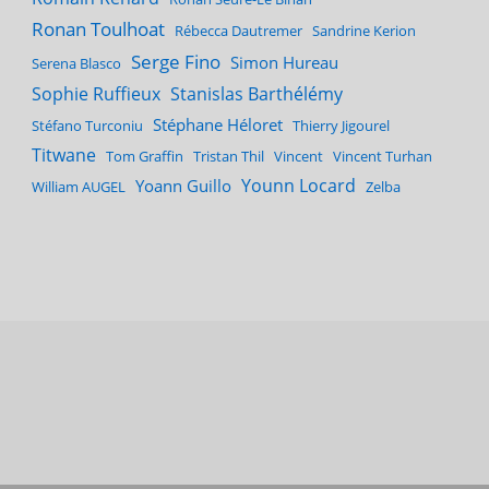
Ronan Toulhoat
Rébecca Dautremer
Sandrine Kerion
Serge Fino
Simon Hureau
Serena Blasco
Sophie Ruffieux
Stanislas Barthélémy
Stéphane Héloret
Stéfano Turconiu
Thierry Jigourel
Titwane
Tom Graffin
Tristan Thil
Vincent
Vincent Turhan
Younn Locard
Yoann Guillo
William AUGEL
Zelba