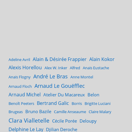
Alain & Désirée Frappier
Alain Kokor
Adeline Avril
Alexis Horellou
Alex W. Inker
Alfred
Anaïs Eustache
André Le Bras
Anaïs Flogny
Anne Montel
Arnaud Le Gouëfflec
Arnaud Floch
Arnaud Michel
Atelier Du Macareux
Belon
Bertrand Galic
Benoît Peeters
Borris
Brigitte Luciani
Bruno Bazile
Brugeas
Camille Anseaume
Claire Malary
Clara Vialletelle
Cécile Porée
Deloupy
Delphine Le Lay
Djilian Deroche