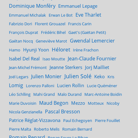
Dominique Monféry
Emmanuel Lepage
Eve Tharlet
Emmanuel Michalak
Erwan Le Bot
Fabrizio Dori
Florent Grouazel
Francis Carin
François Duprat
Frédéric Bihel
Gaet's (Gaëtan Petit)
Gwendal Lemercier
Gaétan Nocq
Geneviève Marot
Héloret
Hyunji Yoon
Hamo
Irène Frachon
Jean-Claude Fournier
Isabel Del Real
Isao Moutte
Jeanne Sterkers
Jorj Mailliet
Jean-Michel Frémont
Julien Solé
Julien Monier
Keko
Joël Legars
Kris
Lomig
Lucien Rollin
Lorenzo Palloni
Lucie Quéméner
Léo Schlling
Mahi Grand
Malo Durand
Marc-Antoine Boidin
Maud Begon
Mezzo
Marie Duvoisin
Motteux
Nicoby
Pascal Bresson
Nicola Genzianella
Patrice Réglat-Vizzavona
Paul Echegoyen
Pierre Fouillet
Pierre Malta
Roberto Melis
Romain Bernard
Romain Renard
Ronan Seure-Le Bihan