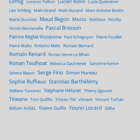
Lomig
Lucien Rollin
Lorenzo Palloni
Lucie Quéméner
Léo Schlling
Mahi Grand
Malo Durand
Marc-Antoine Boidin
Maud Begon
Mezzo
Marie Duvoisin
Motteux
Nicoby
Pascal Bresson
Nicola Genzianella
Patrice Réglat-Vizzavona
Paul Echegoyen
Pierre Fouillet
Pierre Malta
Roberto Melis
Romain Bernard
Romain Renard
Ronan Seure-Le Bihan
Ronan Toulhoat
Rébecca Dautremer
Sandrine Kerion
Serge Fino
Simon Hureau
Serena Blasco
Sophie Ruffieux
Stanislas Barthélémy
Stéphane Héloret
Stéfano Turconiu
Thierry Jigourel
Titwane
Tom Graffin
Tristan Thil
Vincent
Vincent Turhan
Younn Locard
Yoann Guillo
William AUGEL
Zelba