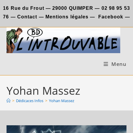
Skip
16 Rue du Frout —
29000 QUIMPER —
02 98 95 53
to
76
—
Contact
—
Mentions légales
—
Facebook
—
content
Menu
Yohan Massez
>
Dédicaces Infos
>
Yohan Massez