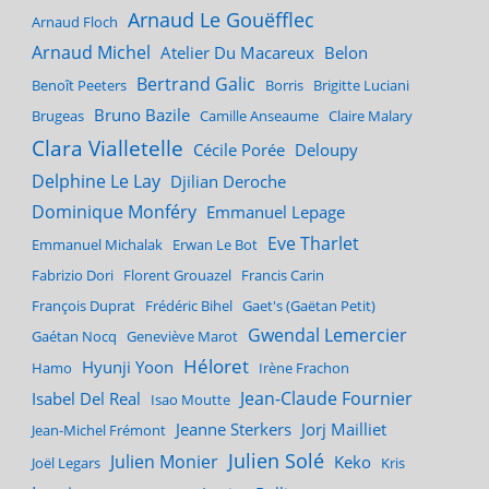
Arnaud Le Gouëfflec
Arnaud Floch
Arnaud Michel
Atelier Du Macareux
Belon
Bertrand Galic
Benoît Peeters
Borris
Brigitte Luciani
Bruno Bazile
Brugeas
Camille Anseaume
Claire Malary
Clara Vialletelle
Cécile Porée
Deloupy
Delphine Le Lay
Djilian Deroche
Dominique Monféry
Emmanuel Lepage
Eve Tharlet
Emmanuel Michalak
Erwan Le Bot
Fabrizio Dori
Florent Grouazel
Francis Carin
François Duprat
Frédéric Bihel
Gaet's (Gaëtan Petit)
Gwendal Lemercier
Gaétan Nocq
Geneviève Marot
Héloret
Hyunji Yoon
Hamo
Irène Frachon
Jean-Claude Fournier
Isabel Del Real
Isao Moutte
Jeanne Sterkers
Jorj Mailliet
Jean-Michel Frémont
Julien Solé
Julien Monier
Keko
Joël Legars
Kris